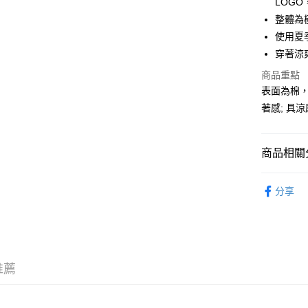
LOGO
WeChat P
整體為
使用夏季
穿著涼
送貨方式
商品重點
付款後順
表面為棉
每筆HK$5
著感; 具
付款後順
每筆HK$5
商品相關分
送貨上門
服飾 APPA
每筆HK$5
分享
新品上市 NE
配送至澳
｜BASIC
推薦