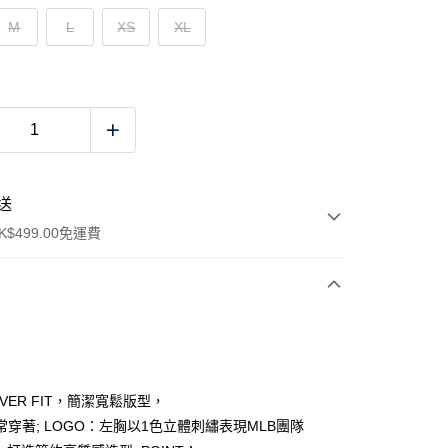
M
L
XS
XL
送
$499.00免運費
y
OVER FIT，簡潔寬鬆版型，
常穿著; LOGO：左胸以1色立體刺繡表現MLB團隊