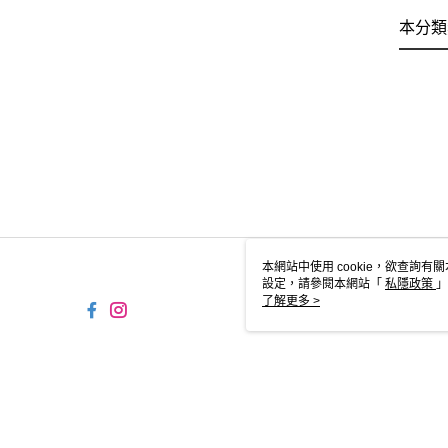
本分類
本網站中使用 cookie，欲查詢有關
設定，請參閱本網站「
私隱政策
」
用 cookie。
了解更多 >