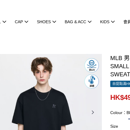
L
CAP
SHOES
BAG & ACC
KIDS
會
MLB 
SMALL
SWEAT
自提點滿HK
HK$49
Colour：Bl
Size