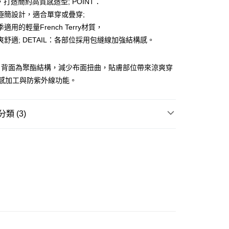
，打造簡約高質感造型; POINT：
ay
極簡設計，適合單穿或疊穿;
適用的輕量French Terry材質，
爽舒適; DETAIL：各部位採用包縫線加強結構感。
豐站及營業點
，背面為聚酯結構，減少布面扭曲，貼膚部位帶來涼爽穿
0.00，滿HK$499.00或以上免運費
涼感加工與防紫外線功能。
豐合作便利店
0.00，滿HK$499.00或以上免運費
類 (3)
免運優惠
REL
T-SHIRT
0.00，滿HK$499.00或以上免運費
W ARRIVAL
門
運費表
 基本款系列