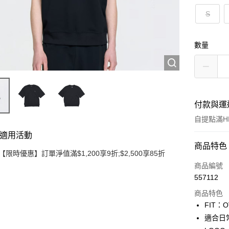
S
數量
付款與運
自提點滿HK
適用活動
付款方式
商品特色
【限時優惠】訂單淨值滿$1,200享9折;$2,500享85折
信用卡
商品編號
557112
Apple Pay
商品特色
Google Pa
FIT：
適合日
AlipayHK