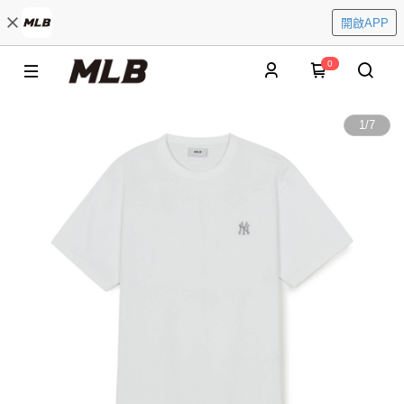
開啟APP
0
1
/
7