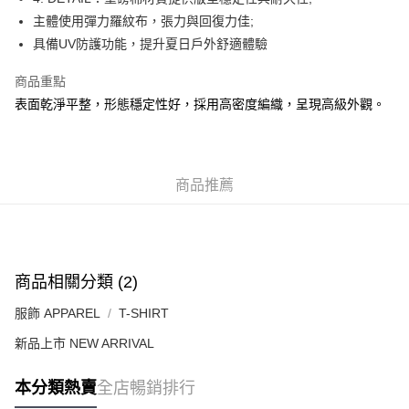
每筆HK$50.00，滿HK$499.00或以上免運費
主體使用彈力羅紋布，張力與回復力佳;
具備UV防護功能，提升夏日戶外舒適體驗
付款後順豐合作便利店
每筆HK$50.00，滿HK$499.00或以上免運費
商品重點
表面乾淨平整，形態穩定性好，採用高密度編織，呈現高級外觀。
送貨上門免運優惠
每筆HK$50.00，滿HK$499.00或以上免運費
配送至澳門
運費表
商品推薦
商品相關分類 (2)
服飾 APPAREL
T-SHIRT
新品上市 NEW ARRIVAL
本分類熱賣
全店暢銷排行