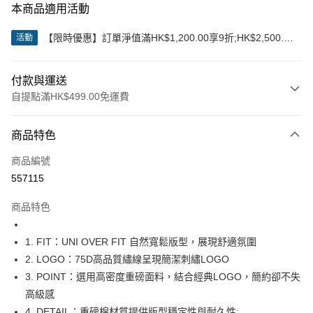
本商品適用活動
【限時優惠】訂單淨值滿HK$1,200.00享9折;HK$2,500.00
活動
享85折
付款與運送
自提點滿HK$499.00免運費
付款方式
商品特色
信用卡
商品編號
Apple Pay
557115
Google Pay
商品特色
AlipayHK
1. FIT：UNI OVER FIT 自然寬鬆版型，展現舒適氛圍
WeChat Pay
2. LOGO：75D高品質繡線呈現簡潔刺繡LOGO
3. POINT：選用高密度重磅面料，結合經典LOGO，簡約卻不失
送貨方式
高級感
付款後順豐站及營業點
4. DETAIL：重磅棉材質提供版型穩定性與耐久性;