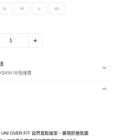
S
M
L
XL
送
$499.00免運費
y
IT：UNI OVER FIT 自然寬鬆版型，展現舒適氛圍