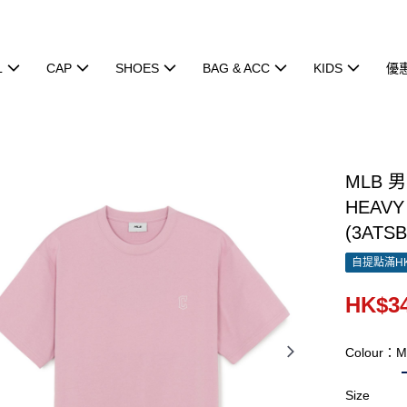
L
CAP
SHOES
BAG & ACC
KIDS
優
MLB 
HEAVY
(3ATSB
自提點滿HK
HK$34
Colour：M
Size