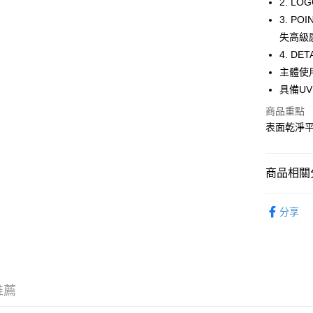
2. L
WeChat P
3. P
失高級
4. D
送貨方式
主體使
付款後順
具備U
每筆HK$5
商品重點
表面乾淨
付款後順
每筆HK$5
商品相關分
送貨上門
每筆HK$5
服飾 APPA
分享
配送至澳
新品上市 NE
推薦