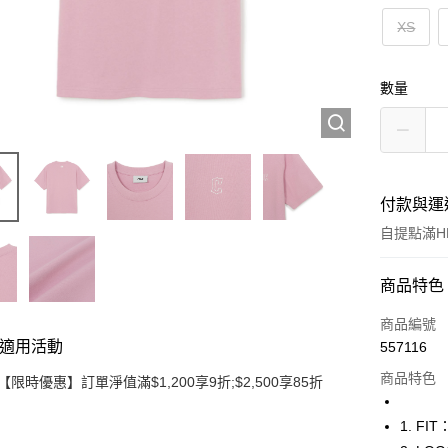
XS
數量
付款與運
自提點滿HK
付款方式
商品特色
信用卡
商品編號
適用活動
557116
Apple Pay
商品特色
【限時優惠】訂單淨值滿$1,200享9折;$2,500享85折
Google Pa
1. F
AlipayHK