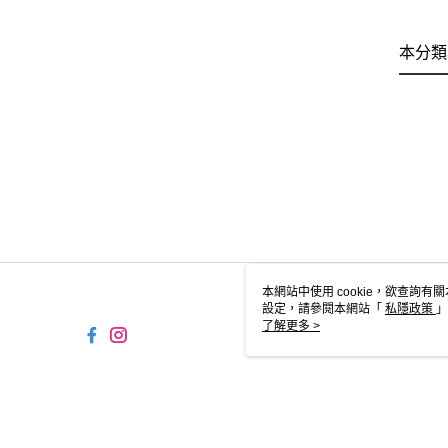
本分類
本網站中使用 cookie，欲查詢有關
設定，請參閱本網站「
私隱政策
」
用 cookie。
了解更多 >