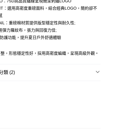
OGO：75D高品質繡線呈現簡潔刺繡LOGO
ay
OINT：選用高密度重磅面料，結合經典LOGO，簡約卻不
感
ETAIL：重磅棉材質提供版型穩定性與耐久性;
用彈力羅紋布，張力與回復力佳;
豐站及營業點
V防護功能，提升夏日戶外舒適體驗
0.00，滿HK$499.00或以上免運費
平整，形態穩定性好，採用高密度編織，呈現高級外觀。
豐合作便利店
0.00，滿HK$499.00或以上免運費
類 (2)
免運優惠
0.00，滿HK$499.00或以上免運費
REL
T-SHIRT
門
運費表
W ARRIVAL