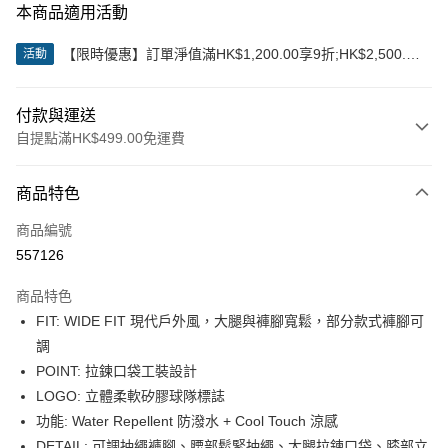
本商品適用活動
【限時優惠】訂單淨值滿HK$1,200.00享9折;HK$2,500.00
活動
享85折
付款與運送
自提點滿HK$499.00免運費
付款方式
商品特色
信用卡
商品編號
Apple Pay
557126
Google Pay
商品特色
AlipayHK
FIT: WIDE FIT 現代戶外風，大腿與褲腳寬鬆，部分款式褲腳可
調
WeChat Pay
POINT: 拉鍊口袋工裝設計
LOGO: 立體柔軟矽膠球隊標誌
送貨方式
功能: Water Repellent 防潑水 + Cool Touch 涼感
付款後順豐站及營業點
DETAIL: 可調抽繩褲腳、腰部鬆緊抽繩、大腿拉鍊口袋、膝部立