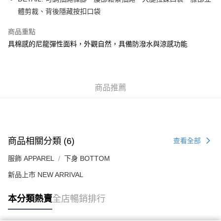
每筆HK$50.00，滿HK$499.00或以上免運費
體剪裁、背後隱藏按扣口袋
付款後順豐合作便利店
商品重點
每筆HK$50.00，滿HK$499.00或以上免運費
具棉感的尼龍彈性面料，外觀自然，具備防潑水與涼感功能
送貨上門免運優惠
每筆HK$50.00，滿HK$499.00或以上免運費
商品推薦
配送至澳門
運費表
商品相關分類 (6)
查看全部
服飾 APPAREL
下身 BOTTOM
新品上市 NEW ARRIVAL
本分類熱賣
全店暢銷排行