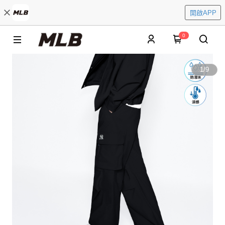
開啟APP
0
1
/
9