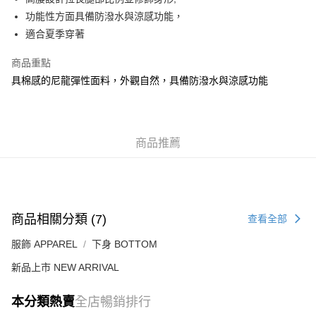
每筆HK$50.00，滿HK$499.00或以上免運費
功能性方面具備防潑水與涼感功能，
適合夏季穿著
付款後順豐合作便利店
每筆HK$50.00，滿HK$499.00或以上免運費
商品重點
具棉感的尼龍彈性面料，外觀自然，具備防潑水與涼感功能
送貨上門免運優惠
每筆HK$50.00，滿HK$499.00或以上免運費
配送至澳門
運費表
商品推薦
商品相關分類 (7)
查看全部
服飾 APPAREL
下身 BOTTOM
新品上市 NEW ARRIVAL
本分類熱賣
全店暢銷排行