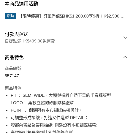
本商品適用活動
【限時優惠】訂單淨值滿HK$1,200.00享9折;HK$2,500.00
活動
享85折
付款與運送
自提點滿HK$499.00免運費
付款方式
商品特色
信用卡
商品編號
Apple Pay
557147
Google Pay
商品特色
AlipayHK
FIT： SEMI WIDE，大腿與褲腳自然下垂的半寬褲版型
LOGO： 柔軟立體的矽膠隊標徽章
WeChat Pay
POINT： 側邊附有本布蝴蝶結帶設計，
可調整形成褶皺，打造女性造型 DETAIL：
送貨方式
腰部內置鬆緊帶與抽繩; 側邊設有本布蝴蝶結帶;
付款後順豐站及營業點
高腰設計拉長腿部比例並修飾身形;