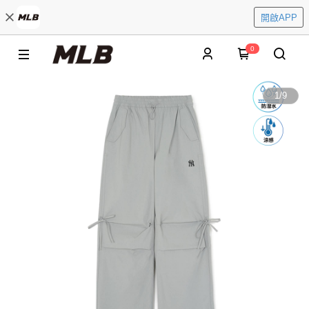
開啟APP
0
1
/
9