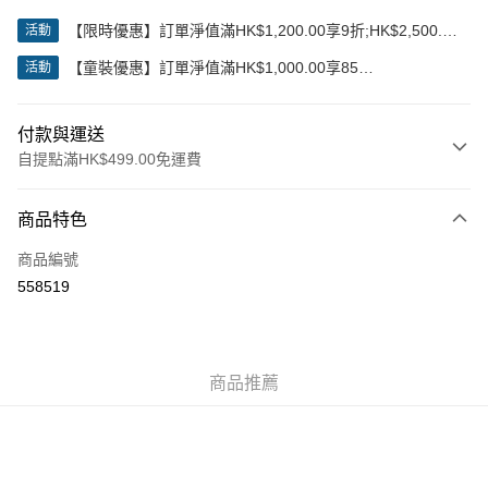
【限時優惠】訂單淨值滿HK$1,200.00享9折;HK$2,500.00
活動
享85折
【童裝優惠】訂單淨值滿HK$1,000.00享85
活動
折;HK$2,000.00享8折
付款與運送
自提點滿HK$499.00免運費
付款方式
商品特色
信用卡
商品編號
Apple Pay
558519
Google Pay
AlipayHK
商品推薦
WeChat Pay
送貨方式
付款後順豐站及營業點