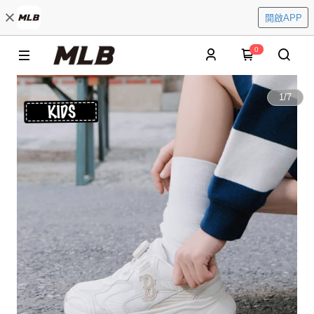
開啟APP
0
1
/
7