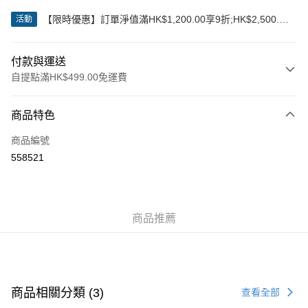
【限時優惠】訂單淨值滿HK$1,200.00享9折;HK$2,500.00
活動
享85折
付款與運送
自提點滿HK$499.00免運費
付款方式
商品特色
信用卡
商品編號
Apple Pay
558521
Google Pay
AlipayHK
商品推薦
WeChat Pay
送貨方式
付款後順豐站及營業點
商品相關分類 (3)
查看全部
每筆HK$50.00，滿HK$499.00或以上免運費