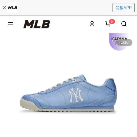
開啟APP
0
1
/
10