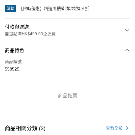
【限時優惠】精選風褸/鞋類/袋類 9 折
活動
付款與運送
自提點滿HK$499.00免運費
付款方式
商品特色
信用卡
商品編號
Apple Pay
558525
Google Pay
AlipayHK
商品推薦
WeChat Pay
送貨方式
付款後順豐站及營業點
商品相關分類 (3)
查看全部
每筆HK$50.00，滿HK$499.00或以上免運費