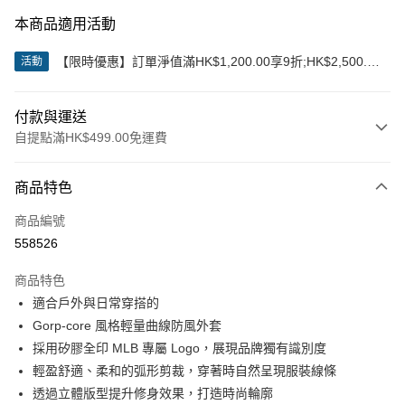
本商品適用活動
【限時優惠】訂單淨值滿HK$1,200.00享9折;HK$2,500.00
活動
享85折
付款與運送
自提點滿HK$499.00免運費
付款方式
商品特色
信用卡
商品編號
Apple Pay
558526
Google Pay
商品特色
AlipayHK
適合戶外與日常穿搭的
Gorp-core 風格輕量曲線防風外套
WeChat Pay
採用矽膠全印 MLB 專屬 Logo，展現品牌獨有識別度
輕盈舒適、柔和的弧形剪裁，穿著時自然呈現服裝線條
送貨方式
透過立體版型提升修身效果，打造時尚輪廓