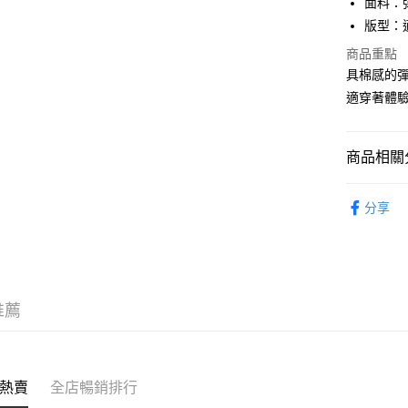
面料：
WeChat P
版型：適
商品重點
具棉感的
送貨方式
適穿著體
付款後順
每筆HK$5
商品相關分
付款後順
服飾 APPA
每筆HK$5
分享
新品上市 NE
送貨上門
｜HIP O
每筆HK$5
｜BASIC
配送至澳
推薦
沁涼盛夏系
熱賣
全店暢銷排行