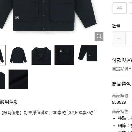
XS
數量
付款與運
自提點滿HK
付款方式
商品特色
信用卡
商品編號
適用活動
558529
Apple Pay
商品特色
【限時優惠】訂單淨值滿$1,200享9折;$2,500享85折
Google Pa
特點：
細節：
AlipayHK