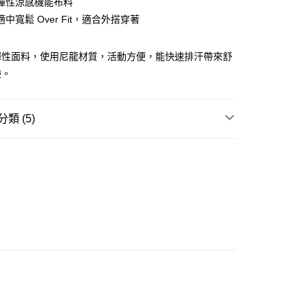
彈性涼感機能布料
ay
中寬鬆 Over Fit，適合外搭穿著
彈性面料，使用尼龍材質，活動方便，能快速排汗帶來舒
驗。
豐站及營業點
0.00，滿HK$499.00或以上免運費
類 (5)
豐合作便利店
REL
襯衫 SHIRT
0.00，滿HK$499.00或以上免運費
W ARRIVAL
免運優惠
UTDOOR 戶外街頭風
0.00，滿HK$499.00或以上免運費
 基本款系列
門
運費表
列☀️
涼感機能系列