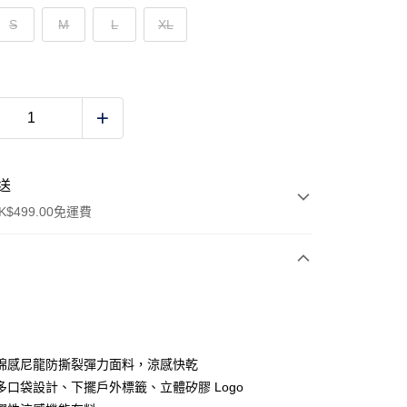
S
M
L
XL
送
$499.00免運費
y
棉感尼龍防撕裂彈力面料，涼感快乾
多口袋設計、下擺戶外標籤、立體矽膠 Logo