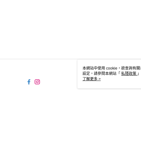
本網站中使用 cookie，欲查詢有關
設定，請參閱本網站「
私隱政策
」
用 cookie。
了解更多 >
HK-MWG1-61-148 Web2.
© 2026 by FNF HONG KONG LIMITED