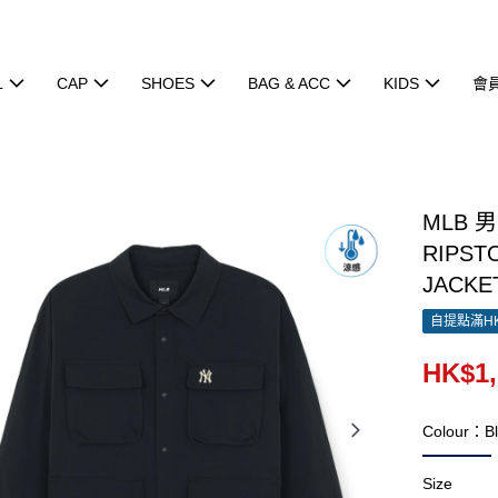
L
CAP
SHOES
BAG & ACC
KIDS
會
MLB 
RIPST
JACKE
自提點滿HK
HK$1,
Colour：Bl
Size