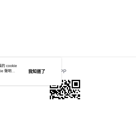
 cookie
e 聲明使
我知道了
官方APP
本站最佳瀏覽環境請使用Google Chrome、Firefox或Edge以上版本