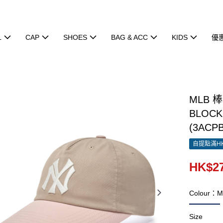
L
CAP
SHOES
BAG & ACC
KIDS
優
MLB 
BLOCK
(3ACP
自提點滿HK
HK$27
Colour：M
Size