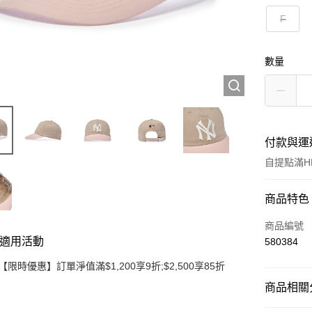
F
數量
付款與運
自提點滿HK
付款方式
商品特色
信用卡
商品編號
適用活動
580384
Apple Pay
【限時優惠】訂單淨值滿$1,200享9折;$2,500享85折
Google Pa
商品相關分
AlipayHK