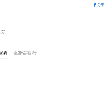
帽類 CAP
分享
WeChat P
新品上市 NE
送貨方式
付款後順
推薦
每筆HK$5
付款後順
每筆HK$5
熱賣
全店暢銷排行
送貨上門
每筆HK$5
配送至澳