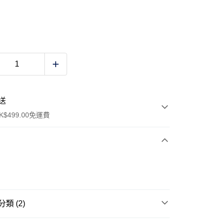
送
$499.00免運費
y
類 (2)