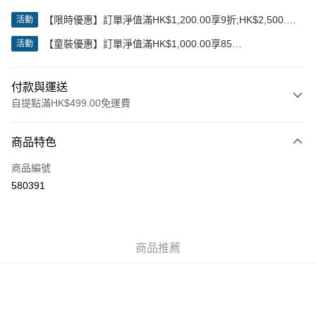
【限時優惠】訂單淨值滿HK$1,200.00享9折;HK$2,500.00
活動
享85折
【童裝優惠】訂單淨值滿HK$1,000.00享85
活動
折;HK$2,000.00享8折
付款與運送
自提點滿HK$499.00免運費
付款方式
商品特色
信用卡
商品編號
Apple Pay
580391
Google Pay
AlipayHK
商品推薦
WeChat Pay
送貨方式
付款後順豐站及營業點