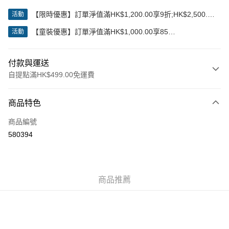
【限時優惠】訂單淨值滿HK$1,200.00享9折;HK$2,500.00
活動
享85折
【童裝優惠】訂單淨值滿HK$1,000.00享85
活動
折;HK$2,000.00享8折
付款與運送
自提點滿HK$499.00免運費
付款方式
商品特色
信用卡
商品編號
Apple Pay
580394
Google Pay
AlipayHK
商品推薦
WeChat Pay
送貨方式
付款後順豐站及營業點