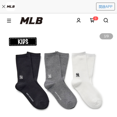
開啟APP
0
1
/
9