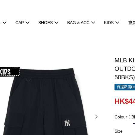
L
CAP
SHOES
BAG & ACC
KIDS
會
MLB 
OUTDO
50BKS
自提點滿HK
HK$44
Colour：Bl
Size