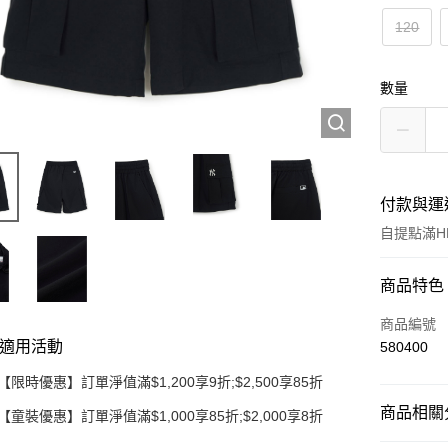
120
數量
付款與運
自提點滿HK
付款方式
商品特色
信用卡
商品編號
適用活動
580400
Apple Pay
【限時優惠】訂單淨值滿$1,200享9折;$2,500享85折
Google Pa
商品相關分
【童裝優惠】訂單淨值滿$1,000享85折;$2,000享8折
AlipayHK