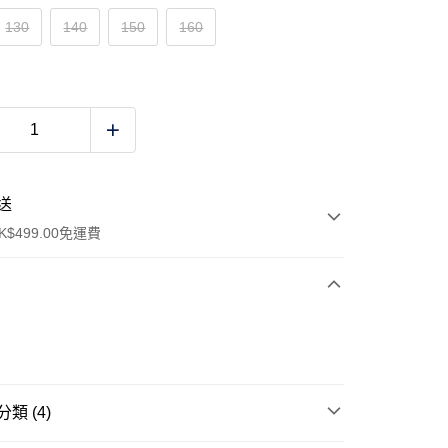
130
140
150
160
送
$499.00免運費
y
類 (4)