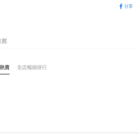
童裝 KIDS
分享
WeChat P
新品上市 NE
｜HIP O
送貨方式
｜BASIC
付款後順
推薦
每筆HK$5
付款後順
每筆HK$5
熱賣
全店暢銷排行
送貨上門
每筆HK$5
配送至澳