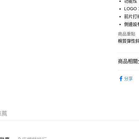
功能性
WeChat P
LOG
前片打
側邊設
送貨方式
商品重點
付款後順
棉質彈性
每筆HK$5
付款後順
商品相關分
每筆HK$5
服飾 APPA
送貨上門
分享
新品上市 NE
每筆HK$5
｜BASIC
配送至澳
沁涼盛夏系
推薦