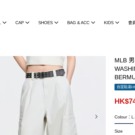
L
CAP
SHOES
BAG & ACC
KIDS
會
MLB
WASHI
BERMU
自提點滿HK
HK$74
Colour：L
Size