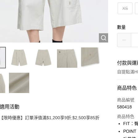
XS
數量
付款與運
自提點滿HK
付款方式
商品特色
信用卡
商品編號
適用活動
580418
Apple Pay
商品特色
【限時優惠】訂單淨值滿$1,200享9折;$2,500享85折
Google Pa
FIT
POI
AlipayHK