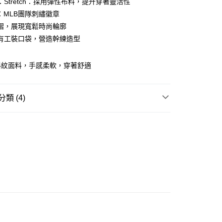
：Stretch：採用彈性布料，提升穿著靈活性
ay
O：MLB團隊刺繡徽章
褶，展現寬鬆時尚輪廓
有工裝口袋，營造幹練造型
豐站及營業點
斜紋面料，手感柔軟，穿著舒適
0.00，滿HK$499.00或以上免運費
豐合作便利店
類 (4)
0.00，滿HK$499.00或以上免運費
REL
下身 BOTTOM
免運優惠
W ARRIVAL
0.00，滿HK$499.00或以上免運費
 基本款系列
門
運費表
列☀️
盛夏輕盈配搭