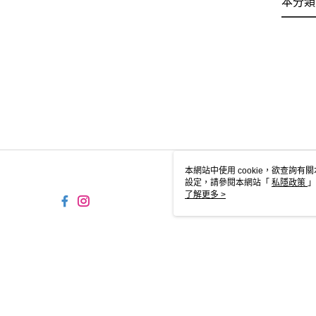
本分類
本網站中使用 cookie，欲查詢有關
設定，請參閱本網站「
私隱政策
」
用 cookie。
了解更多 >