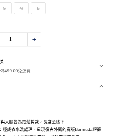
S
M
L
送
$499.00免運費
y
：臀與大腿皆為寬鬆剪裁，長度至膝下
NT：經成衣水洗處理，呈現復古外觀的寬版Bermuda短褲