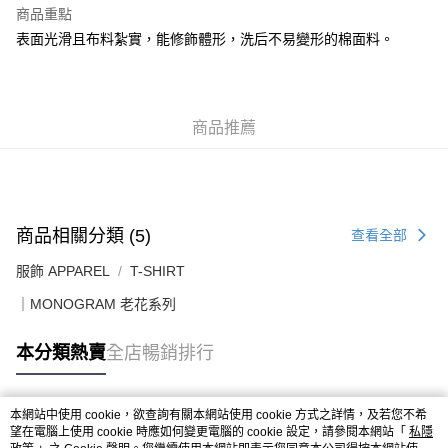
每筆HK$50.00，滿HK$499.00或以上免運費
商品重點
表面光滑且布料紮實，能修飾體形，洗后不易變形的棉面料。
付款後順豐合作便利店
每筆HK$50.00，滿HK$499.00或以上免運費
送貨上門免運優惠
商品推薦
每筆HK$50.00，滿HK$499.00或以上免運費
配送至澳門
運費表
商品相關分類 (5)
查看全部
服飾 APPAREL
T-SHIRT
｜MONOGRAM 老花系列
本分類熱賣
全店暢銷排行
本網站中使用 cookie，欲查詢有關本網站使用 cookie 方式之詳情，及若您不希
熱門標籤
望在電腦上使用 cookie 時應如何變更電腦的 cookie 設定，請參閱本網站「
私隱