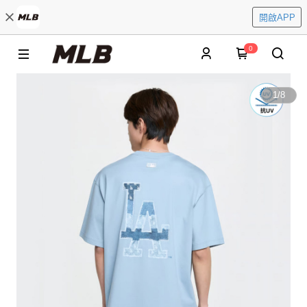
開啟APP
0
1
/
8