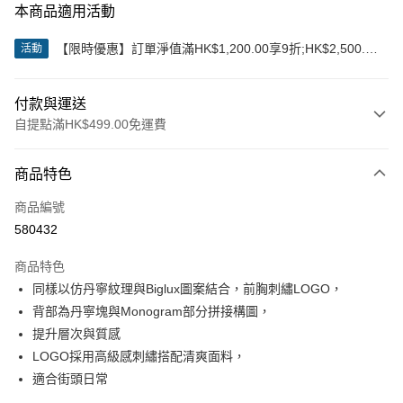
本商品適用活動
【限時優惠】訂單淨值滿HK$1,200.00享9折;HK$2,500.00
活動
享85折
付款與運送
自提點滿HK$499.00免運費
付款方式
商品特色
信用卡
商品編號
Apple Pay
580432
Google Pay
商品特色
AlipayHK
同樣以仿丹寧紋理與Biglux圖案結合，前胸刺繡LOGO，
背部為丹寧塊與Monogram部分拼接構圖，
WeChat Pay
提升層次與質感
LOGO採用高級感刺繡搭配清爽面料，
送貨方式
適合街頭日常
付款後順豐站及營業點