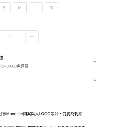
S
M
L
XL
送
$499.00免運費
y
寧Monotibe圖案與大LOGO設計，前胸為刺繡
，