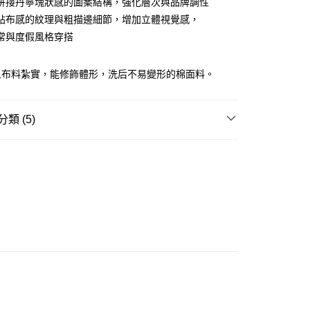
拼接丹寧塊狀感的圖案結構，強化層次與品牌調性
ay
貼布感的紋理與粗描邊細節，增加立體視覺感，
常與度假風格穿搭
且布料紮實，能修飾體形，洗后不易變形的棉面料。
豐站及營業點
0.00，滿HK$499.00或以上免運費
類 (5)
豐合作便利店
REL
T-SHIRT
0.00，滿HK$499.00或以上免運費
GRAM 老花系列
免運優惠
W ARRIVAL
0.00，滿HK$499.00或以上免運費
 牛仔系列
門
運費表
GE STREET 街頭復古風