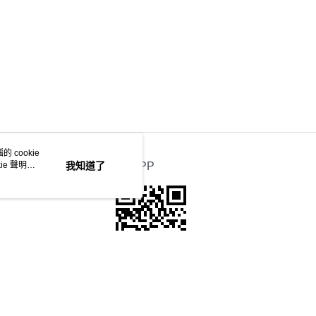
 cookie
e 聲明使
我知道了
官方APP
本站最佳瀏覽環境請使用Google Chrome、Firefox或Edge以上版本