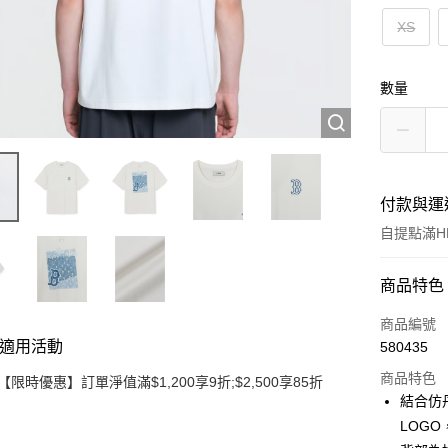
XS
數量
付款與運
自提點滿HK
付款方式
商品特色
信用卡
商品編號
適用活動
580435
Apple Pay
商品特色
【限時優惠】訂單淨值滿$1,200享9折;$2,500享85折
Google Pa
結合仿丹
LOGO
AlipayHK