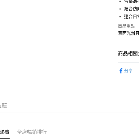
背部為
WeChat P
結合仿
適合日
商品重點
送貨方式
表面光滑
付款後順
每筆HK$5
商品相關分
付款後順
服飾 APPA
每筆HK$5
分享
｜MONO
送貨上門
新品上市 NE
每筆HK$5
｜DENIM
配送至澳
推薦
｜VINTA
熱賣
全店暢銷排行