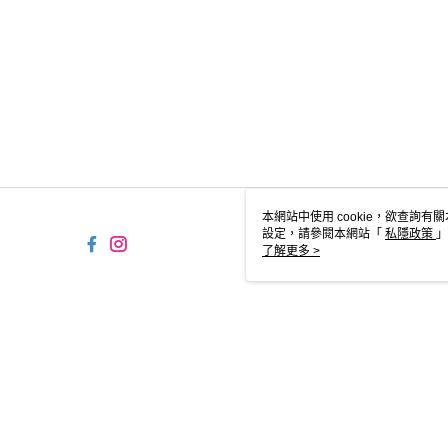
本網站中使用 cookie，欲查詢有關
設定，請參閱本網站「
私隱政策
」
用 cookie。
了解更多 >
HK-MWG1-66-37 Web2.0
© 2026 by FNF HONG KONG LIMITED