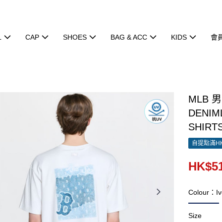
L
CAP
SHOES
BAG & ACC
KIDS
會
MLB 
DENIM
SHIRTS
自提點滿HK
HK$51
Colour：Iv
Size