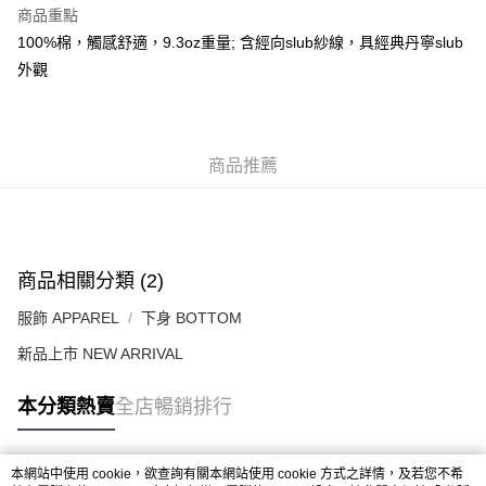
每筆HK$50.00，滿HK$499.00或以上免運費
商品重點
100%棉，觸感舒適，9.3oz重量; 含經向slub紗線，具經典丹寧slub
付款後順豐合作便利店
外觀
每筆HK$50.00，滿HK$499.00或以上免運費
送貨上門免運優惠
每筆HK$50.00，滿HK$499.00或以上免運費
商品推薦
配送至澳門
運費表
商品相關分類 (2)
服飾 APPAREL
下身 BOTTOM
新品上市 NEW ARRIVAL
本分類熱賣
全店暢銷排行
本網站中使用 cookie，欲查詢有關本網站使用 cookie 方式之詳情，及若您不希