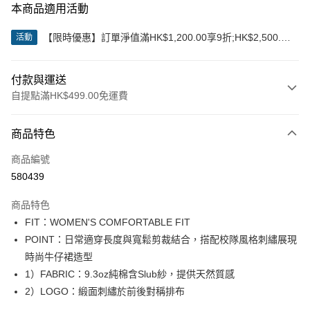
本商品適用活動
【限時優惠】訂單淨值滿HK$1,200.00享9折;HK$2,500.00
活動
享85折
付款與運送
自提點滿HK$499.00免運費
付款方式
商品特色
信用卡
商品編號
Apple Pay
580439
Google Pay
商品特色
AlipayHK
FIT：WOMEN'S COMFORTABLE FIT
POINT：日常適穿長度與寬鬆剪裁結合，搭配校隊風格刺繡展現
WeChat Pay
時尚牛仔裙造型
1）FABRIC：9.3oz純棉含Slub紗，提供天然質感
送貨方式
2）LOGO：緞面刺繡於前後對稱排布
付款後順豐站及營業點