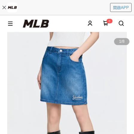
開啟APP
0
1
/
8