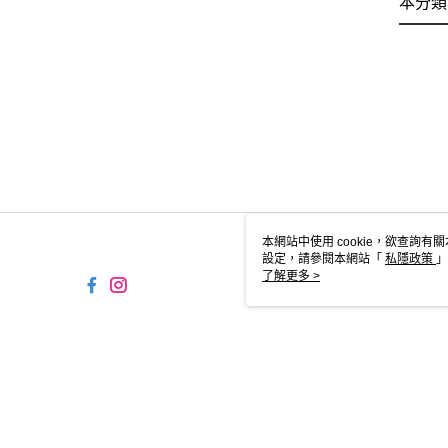
本分類
本網站中使用 cookie，欲查詢有關
設定，請參閱本網站「
私隱政策
」
用 cookie。
了解更多 >