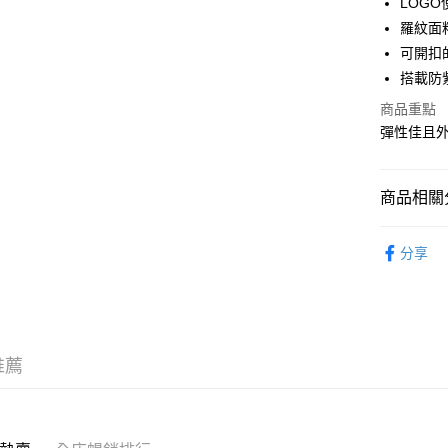
LOG
WeChat P
羅紋面
可開扣
搭載防
送貨方式
商品重點
付款後順
彈性佳且
每筆HK$5
付款後順
商品相關分
每筆HK$5
服飾 APPA
送貨上門
分享
新品上市 NE
每筆HK$5
｜VINTA
配送至澳
｜BASIC
推薦
｜FEMIN