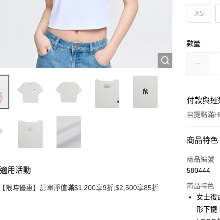
XS
數量
付款與運
自提點滿HK
付款方式
商品特色
信用卡
商品編號
適用活動
580444
Apple Pay
商品特色
【限時優惠】訂單淨值滿$1,200享9折;$2,500享85折
Google Pa
女士復古
形下擺
AlipayHK