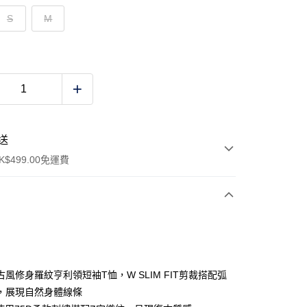
S
M
送
$499.00免運費
y
風修身羅紋亨利領短袖T恤，W SLIM FIT剪裁搭配弧
，展現自然身體線條