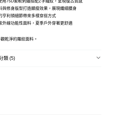
O使用75D柔軟刺繡搭配Z字織紋，呈現復古質感
ay
料與修身版型打造顯瘦效果，展現纖細腰身
的亨利領細節帶來多樣穿搭方式
紫外線功能性面料，夏季戶外穿著更舒適
豐站及營業點
外觀乾淨的羅紋面料。
0.00，滿HK$499.00或以上免運費
豐合作便利店
類 (5)
0.00，滿HK$499.00或以上免運費
REL
T-SHIRT
免運優惠
W ARRIVAL
0.00，滿HK$499.00或以上免運費
GE STREET 街頭復古風
門
運費表
 基本款系列
INE 柔雅系列