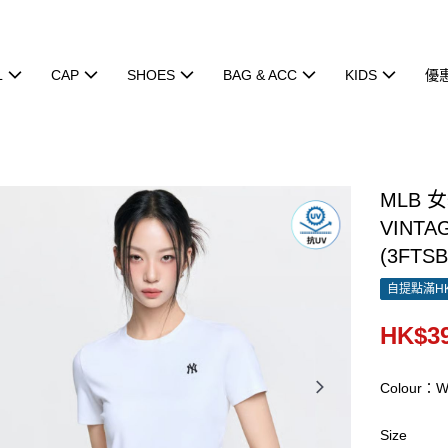
L
CAP
SHOES
BAG & ACC
KIDS
優
MLB 
VINTAG
(3FTS
自提點滿HK
HK$39
Colour：W
Size