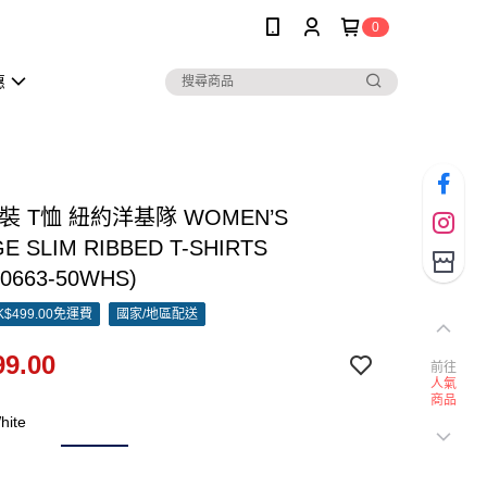
0
惠
女裝 T恤 紐約洋基隊 WOMEN’S
E SLIM RIBBED T-SHIRTS
B0663-50WHS)
$499.00免運費
國家/地區配送
9.00
前往
人氣
商品
hite