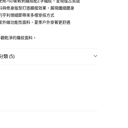
O使用75D柔軟刺繡搭配Z字織紋，呈現復古質感
ay
料與修身版型打造顯瘦效果，展現纖細腰身
的亨利領細節帶來多樣穿搭方式
紫外線功能性面料，夏季戶外穿著更舒適
豐站及營業點
外觀乾淨的羅紋面料。
0.00，滿HK$499.00或以上免運費
豐合作便利店
類 (5)
0.00，滿HK$499.00或以上免運費
REL
T-SHIRT
免運優惠
W ARRIVAL
0.00，滿HK$499.00或以上免運費
GE STREET 街頭復古風
門
運費表
 基本款系列
INE 柔雅系列