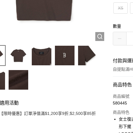
XS
數量
付款與運
自提點滿HK
付款方式
商品特色
信用卡
商品編號
適用活動
580445
Apple Pay
商品特色
【限時優惠】訂單淨值滿$1,200享9折;$2,500享85折
Google Pa
女士復古
形下擺
AlipayHK