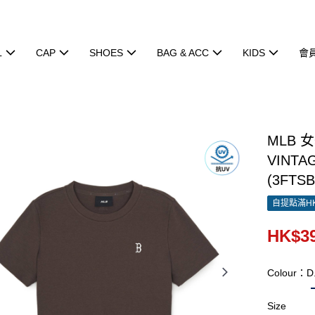
L
CAP
SHOES
BAG & ACC
KIDS
會
MLB 
VINTAG
(3FTSB
自提點滿HK
HK$39
Colour：D
Size