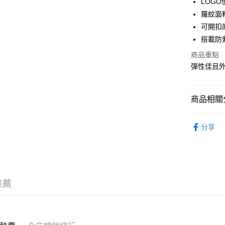
LOG
WeChat P
羅紋面
可開扣
搭載防
送貨方式
商品重點
付款後順
彈性佳且
每筆HK$5
付款後順
商品相關分
每筆HK$5
服飾 APPA
送貨上門
分享
新品上市 NE
每筆HK$5
｜VINTA
配送至澳
｜BASIC
推薦
｜FEMIN