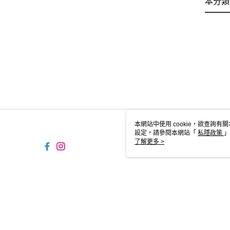
本分類
本網站中使用 cookie，欲查詢有關
設定，請參閱本網站「
私隱政策
」
用 cookie。
了解更多 >