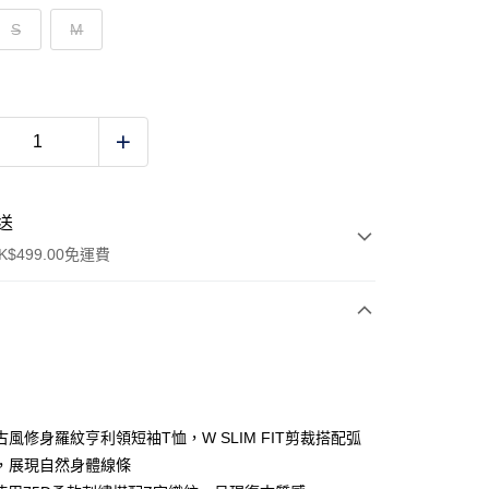
S
M
送
$499.00免運費
y
風修身羅紋亨利領短袖T恤，W SLIM FIT剪裁搭配弧
，展現自然身體線條