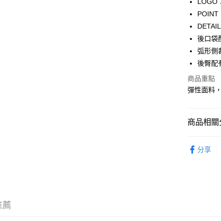
LOG
WeChat P
POI
DET
後口袋
送貨方式
弧形側
付款後順
後臀配
每筆HK$5
商品重點
彈性面料
付款後順
每筆HK$5
商品相關分
送貨上門
每筆HK$5
服飾 APPA
分享
配送至澳
新品上市 NE
｜HIP O
｜BASIC
推薦
｜GORPC