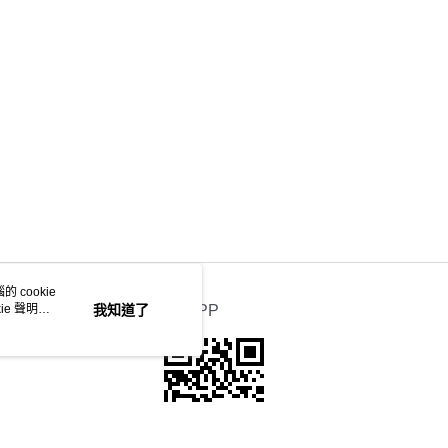
INE 柔雅系列
 cookie
e 聲明使
我知道了
官方APP