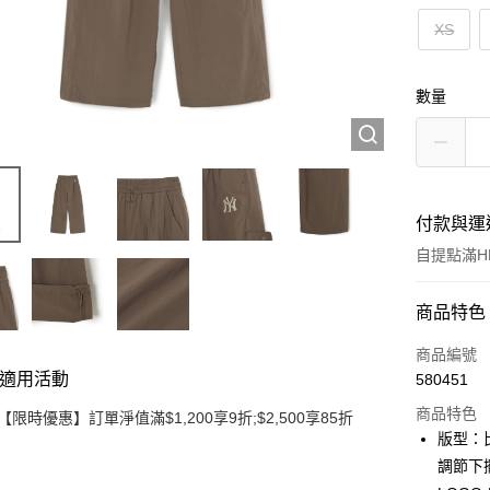
XS
數量
付款與運
自提點滿HK
付款方式
商品特色
信用卡
商品編號
適用活動
580451
Apple Pay
商品特色
【限時優惠】訂單淨值滿$1,200享9折;$2,500享85折
Google Pa
版型：
調節下
AlipayHK