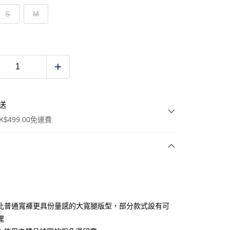
S
M
送
$499.00免運費
y
比普通寬褲更具份量感的大寬腿版型，部分款式設有可
擺