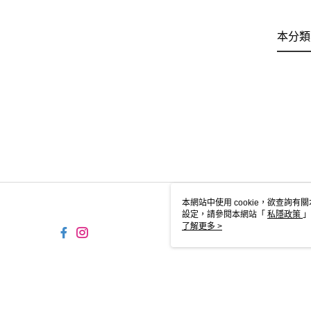
本分類
本網站中使用 cookie，欲查詢有關
設定，請參閱本網站「
私隱政策
」
用 cookie。
了解更多 >