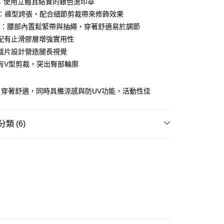
O：使用立體且結實的銀色燙印章
ay
NT：褲型誇張，配合細節剪裁帶來修飾效果
AIL：腰部內置鬆緊帶與抽繩，穿著舒適易於調節
配有止滑膠層增強實用性
裁片設計營造腿長視覺
豐站及營業點
有V型剪裁，突出臀部輪廓
0.00，滿HK$499.00或以上免運費
，穿著舒適，同時具備涼感與防UV功能，活動性佳
豐合作便利店
0.00，滿HK$499.00或以上免運費
類 (6)
免運優惠
0.00，滿HK$499.00或以上免運費
REL
下身 BOTTOM
門
運費表
W ARRIVAL
UTDOOR 戶外街頭風
 基本款系列
ORE系列