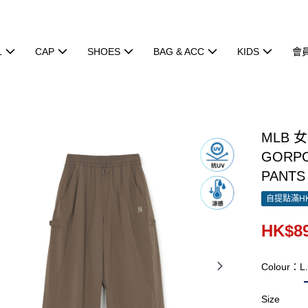
L
CAP
SHOES
BAG & ACC
KIDS
會
MLB 
GORPC
PANTS
自提點滿HK
HK$89
Colour：L
Size