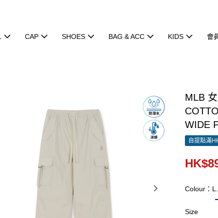
L
CAP
SHOES
BAG & ACC
KIDS
會
MLB 
COTTO
WIDE 
自提點滿HK
HK$89
Colour：L
Size