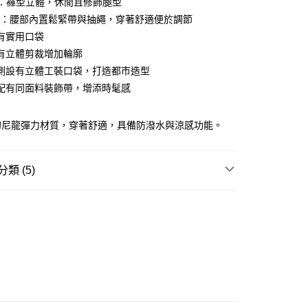
NT：褲型立體，休閒且修飾腿型
ay
AIL：腰部內置鬆緊帶與抽繩，穿著舒適便於調節
有實用口袋
有立體剪裁增加輪廓
側設有立體工裝口袋，打造都市造型
豐站及營業點
配有同面料裝飾帶，增添時髦感
0.00，滿HK$499.00或以上免運費
的尼龍彈力材質，穿著舒適，具備防潑水與涼感功能。
豐合作便利店
0.00，滿HK$499.00或以上免運費
類 (5)
免運優惠
0.00，滿HK$499.00或以上免運費
REL
下身 BOTTOM
門
運費表
W ARRIVAL
TY 學院系列
列☀️
涼感機能系列
INE 柔雅系列