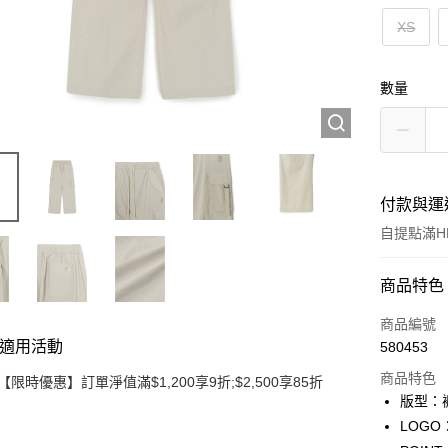
XS
數量
付款與運
自提點滿HK
付款方式
商品特色
信用卡
商品編號
適用活動
580453
Apple Pay
商品特色
【限時優惠】訂單淨值滿$1,200享9折;$2,500享85折
Google Pa
版型：
LOG
AlipayHK