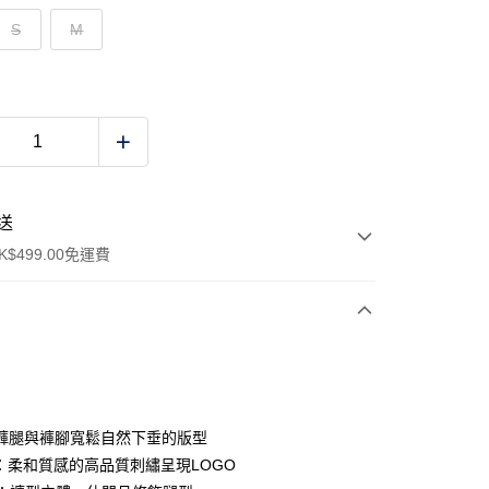
S
M
送
$499.00免運費
y
褲腿與褲腳寬鬆自然下垂的版型
O：柔和質感的高品質刺繡呈現LOGO