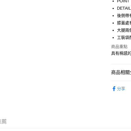
POI
WeChat P
DET
後側帶
膝蓋處
送貨方式
大腿兩
付款後順
工裝袋
每筆HK$5
商品重點
具有棉感
付款後順
每筆HK$5
商品相關分
送貨上門
每筆HK$5
服飾 APPA
分享
配送至澳
新品上市 NE
｜VARSI
沁涼盛夏系
推薦
｜FEMIN