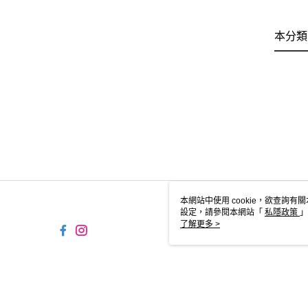
本分類
本網站中使用 cookie，欲查詢有關
設定，請參閱本網站「
私隱政策
」
用 cookie。
了解更多 >