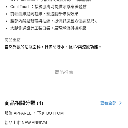
每筆HK$50.00，滿HK$499.00或以上免運費
Cool Touch：接觸肌膚時提供涼感穿著體驗
前幅曲線縱向裁線，塑造腿部修長效果
付款後順豐合作便利店
腰部內藏鬆緊帶與抽繩，提供舒適且方便調整尺寸
每筆HK$50.00，滿HK$499.00或以上免運費
大腿側邊設計工裝口袋，展現潮流與機能感
送貨上門免運優惠
商品重點
每筆HK$50.00，滿HK$499.00或以上免運費
自然外觀的尼龍面料，具備防潑水、抗UV與涼感功能。
配送至澳門
運費表
商品推薦
商品相關分類 (4)
查看全部
服飾 APPAREL
下身 BOTTOM
新品上市 NEW ARRIVAL