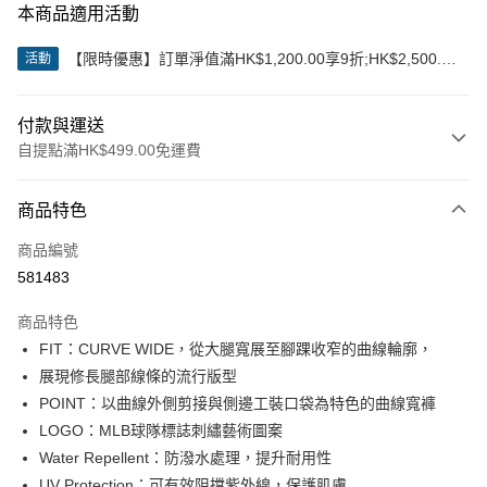
本商品適用活動
【限時優惠】訂單淨值滿HK$1,200.00享9折;HK$2,500.00
活動
享85折
付款與運送
自提點滿HK$499.00免運費
付款方式
商品特色
信用卡
商品編號
Apple Pay
581483
Google Pay
商品特色
AlipayHK
FIT：CURVE WIDE，從大腿寬展至腳踝收窄的曲線輪廓，
展現修長腿部線條的流行版型
WeChat Pay
POINT：以曲線外側剪接與側邊工裝口袋為特色的曲線寬褲
LOGO：MLB球隊標誌刺繡藝術圖案
送貨方式
Water Repellent：防潑水處理，提升耐用性
付款後順豐站及營業點
UV Protection：可有效阻擋紫外線，保護肌膚