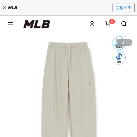
開啟APP
0
1
/
7