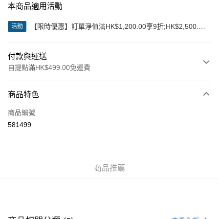
本商品適用活動
【限時優惠】訂單淨值滿HK$1,200.00享9折;HK$2,500.00
活動
享85折
付款與運送
自提點滿HK$499.00免運費
付款方式
商品特色
信用卡
商品編號
Apple Pay
581499
Google Pay
AlipayHK
商品推薦
WeChat Pay
送貨方式
付款後順豐站及營業點