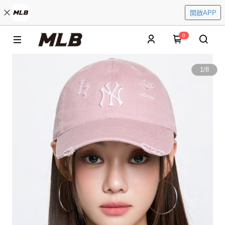
開啟APP
0
1
/
8