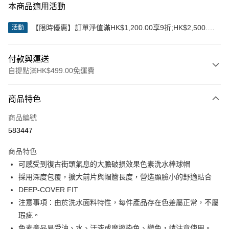
本商品適用活動
【限時優惠】訂單淨值滿HK$1,200.00享9折;HK$2,500.00
活動
享85折
付款與運送
自提點滿HK$499.00免運費
付款方式
商品特色
信用卡
商品編號
Apple Pay
583447
Google Pay
商品特色
AlipayHK
可感受到復古街頭氣息的大膽破損效果色素洗水棒球帽
採用深度包覆，擴大前片與帽簷長度，營造顯臉小的舒適貼合
WeChat Pay
DEEP-COVER FIT
注意事項：由於洗水面料特性，每件產品存在色差屬正常，不屬
送貨方式
瑕疵。
付款後順豐站及營業點
色素產品易受油、水、汗液或摩擦染色、變色，請注意使用。