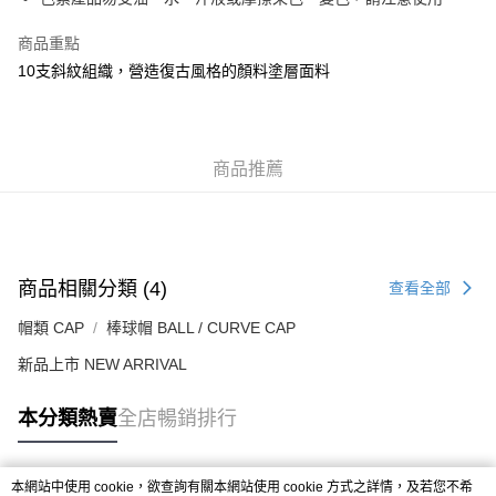
每筆HK$50.00，滿HK$499.00或以上免運費
商品重點
付款後順豐合作便利店
10支斜紋組織，營造復古風格的顏料塗層面料
每筆HK$50.00，滿HK$499.00或以上免運費
送貨上門免運優惠
每筆HK$50.00，滿HK$499.00或以上免運費
商品推薦
配送至澳門
運費表
商品相關分類 (4)
查看全部
帽類 CAP
棒球帽 BALL / CURVE CAP
新品上市 NEW ARRIVAL
本分類熱賣
全店暢銷排行
本網站中使用 cookie，欲查詢有關本網站使用 cookie 方式之詳情，及若您不希