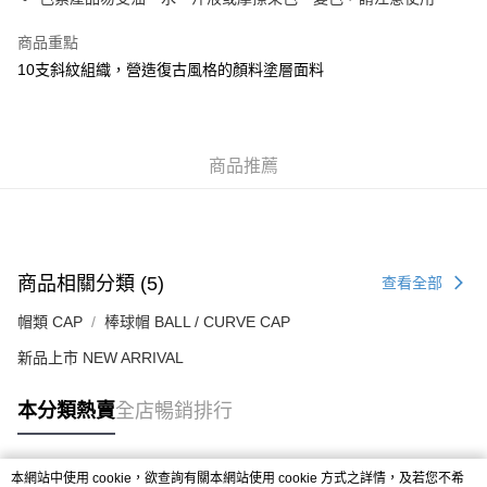
每筆HK$50.00，滿HK$499.00或以上免運費
商品重點
付款後順豐合作便利店
10支斜紋組織，營造復古風格的顏料塗層面料
每筆HK$50.00，滿HK$499.00或以上免運費
送貨上門免運優惠
每筆HK$50.00，滿HK$499.00或以上免運費
商品推薦
配送至澳門
運費表
商品相關分類 (5)
查看全部
帽類 CAP
棒球帽 BALL / CURVE CAP
新品上市 NEW ARRIVAL
本分類熱賣
全店暢銷排行
本網站中使用 cookie，欲查詢有關本網站使用 cookie 方式之詳情，及若您不希