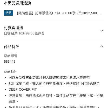
本商品適用活動
【限時優惠】訂單淨值滿HK$1,200.00享9折;HK$2,500.00
活動
享85折
付款與運送
自提點滿HK$499.00免運費
付款方式
商品特色
信用卡
商品編號
Apple Pay
583448
Google Pay
商品特色
AlipayHK
可感受到復古街頭氣息的大膽破損效果色素洗水棒球帽
採用深度包覆，擴大前片與帽簷長度，營造顯臉小的舒適貼合
WeChat Pay
DEEP-COVER FIT
注意事項：由於洗水面料特性，每件產品存在色差屬正常，不屬
送貨方式
瑕疵。
付款後順豐站及營業點
色素產品易受油、水、汗液或摩擦染色、變色，請注意使用。