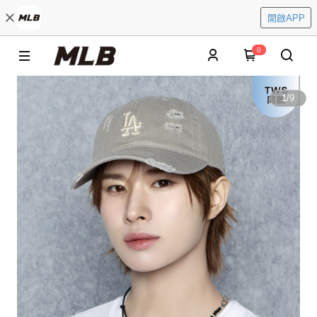
開啟APP
0
1
/
9