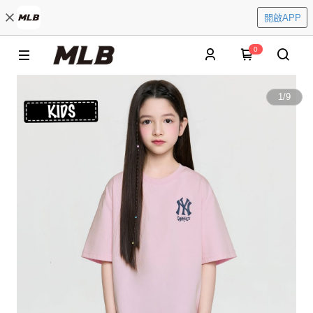
開啟APP
0
1
/
9