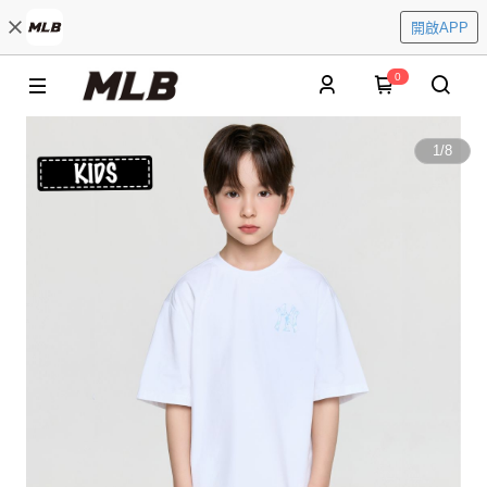
開啟APP
0
1
/
8