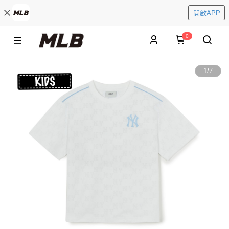
開啟APP
0
1
/
7