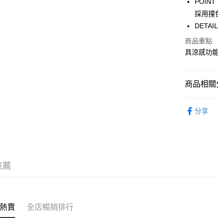
POI
WeChat P
採用撞
DET
商品重點
送貨方式
具涼感功
付款後順
每筆HK$5
商品相關分
付款後順
服飾 APPA
每筆HK$5
分享
新品上市 NE
送貨上門
｜BASIC
每筆HK$5
沁涼盛夏系
配送至澳
推薦
熱賣
全店暢銷排行