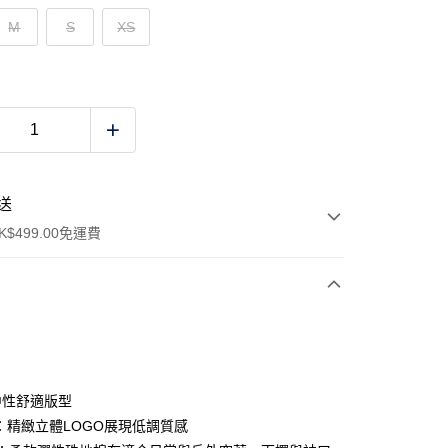
M
S
XS
送
$499.00免運費
y
：中性舒適版型
O：精緻立體LOGO展現低調質感