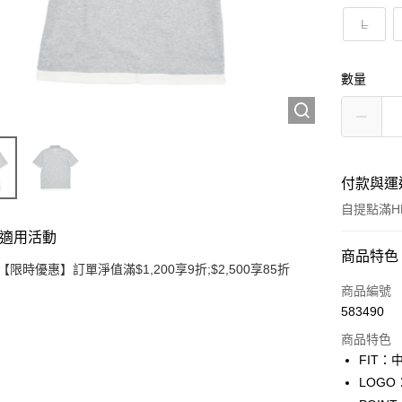
L
數量
付款與運
自提點滿HK
適用活動
付款方式
商品特色
【限時優惠】訂單淨值滿$1,200享9折;$2,500享85折
信用卡
商品編號
583490
Apple Pay
商品特色
Google Pa
FIT
LOG
AlipayHK