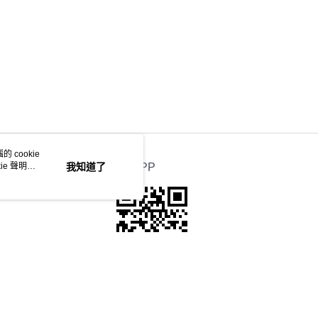
 cookie
e 聲明使
我知道了
官方APP
本站最佳瀏覽環境請使用Google Chrome、Firefox或Edge以上版本