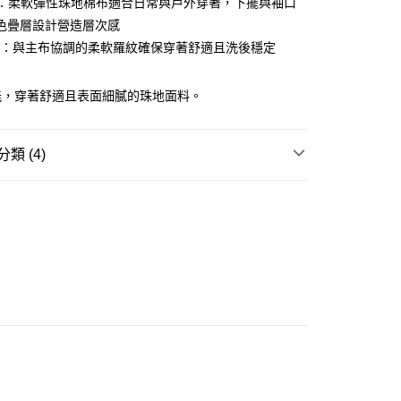
NT：柔軟彈性珠地棉布適合日常與戶外穿著，下擺與袖口
ay
色疊層設計營造層次感
AIL：與主布協調的柔軟羅紋確保穿著舒適且洗後穩定
能，穿著舒適且表面細膩的珠地面料。
豐站及營業點
0.00，滿HK$499.00或以上免運費
類 (4)
豐合作便利店
REL
T-SHIRT
0.00，滿HK$499.00或以上免運費
W ARRIVAL
免運優惠
 基本款系列
0.00，滿HK$499.00或以上免運費
列☀️
涼感機能系列
門
運費表