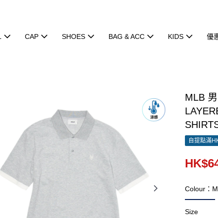
L
CAP
SHOES
BAG & ACC
KIDS
優
MLB 
LAYER
SHIRT
自提點滿HK
HK$64
Colour：M
Size