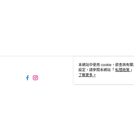
本網站中使用 cookie，欲查詢有關
設定，請參閱本網站「
私隱政策
」
用 cookie。
了解更多 >
SG-HK-MWEB21 Web2.0 
© 2026 by FNF HONG KONG LIMITED