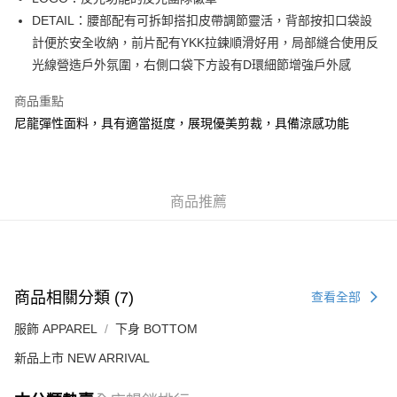
每筆HK$50.00，滿HK$499.00或以上免運費
DETAIL：腰部配有可拆卸搭扣皮帶調節靈活，背部按扣口袋設
計便於安全收納，前片配有YKK拉鍊順滑好用，局部縫合使用反
付款後順豐合作便利店
光線營造戶外氛圍，右側口袋下方設有D環細節增強戶外感
每筆HK$50.00，滿HK$499.00或以上免運費
商品重點
送貨上門免運優惠
尼龍彈性面料，具有適當挺度，展現優美剪裁，具備涼感功能
每筆HK$50.00，滿HK$499.00或以上免運費
配送至澳門
運費表
商品推薦
商品相關分類 (7)
查看全部
服飾 APPAREL
下身 BOTTOM
新品上市 NEW ARRIVAL