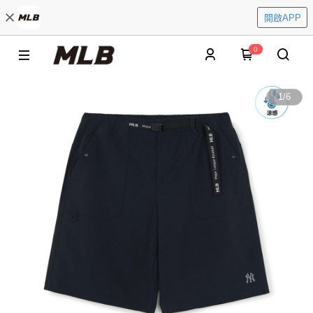
開啟APP
0
1
/
6