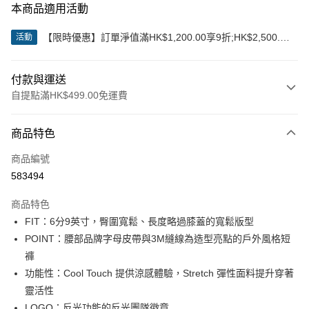
本商品適用活動
【限時優惠】訂單淨值滿HK$1,200.00享9折;HK$2,500.00
活動
享85折
付款與運送
自提點滿HK$499.00免運費
付款方式
商品特色
信用卡
商品編號
Apple Pay
583494
Google Pay
商品特色
AlipayHK
FIT：6分9英寸，臀圍寬鬆、長度略過膝蓋的寬鬆版型
POINT：腰部品牌字母皮帶與3M縫線為造型亮點的戶外風格短
WeChat Pay
褲
功能性：Cool Touch 提供涼感體驗，Stretch 彈性面料提升穿著
送貨方式
靈活性
付款後順豐站及營業點
LOGO：反光功能的反光團隊徽章