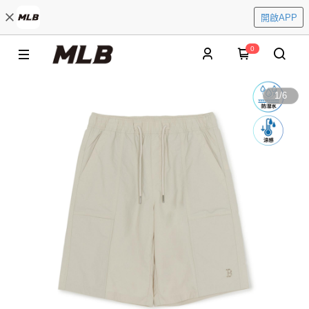
開啟APP
0
1
/
6