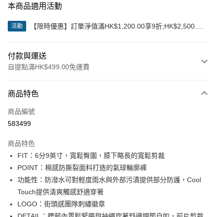
本商品適用活動
【限時優惠】訂單淨值滿HK$1,200.00享9折;HK$2,500.00
活動
享85折
付款與運送
自提點滿HK$499.00免運費
付款方式
商品特色
信用卡
商品編號
Apple Pay
583499
Google Pay
商品特色
AlipayHK
FIT：6分9英寸，寬鬆臀圍，膝下略長的寬鬆剪裁
POINT：棉感防撕裂面料打造的氣球輪廓褲
WeChat Pay
功能性：防潑水可對輕度雨水與外部污漬提供部分防護，Cool
Touch提供清爽觸感舒適穿著
送貨方式
LOGO：街頭感團隊刺繡徽章
付款後順豐站及營業點
DETAIL：腰部內置鬆緊帶與抽繩穿著舒適調節自如，前片剪裁