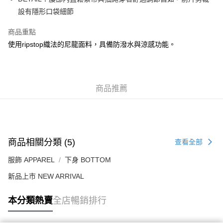
每筆HK$50.00，滿HK$499.00或以上免運費
設有隱形口袋細節
付款後順豐合作便利店
商品重點
每筆HK$50.00，滿HK$499.00或以上免運費
使用ripstop織法的尼龍面料，具備防潑水與涼感功能。
送貨上門免運優惠
每筆HK$50.00，滿HK$499.00或以上免運費
商品推薦
配送至澳門
運費表
商品相關分類 (5)
查看全部
服飾 APPAREL
下身 BOTTOM
新品上市 NEW ARRIVAL
本分類熱賣
全店暢銷排行