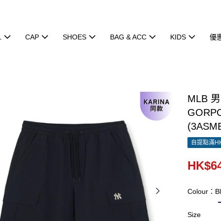
L
CAP
SHOES
BAG & ACC
KIDS
優
MLB 
GORPC
(3ASM
自提點滿HK
HK$64
Colour：Bl
Size