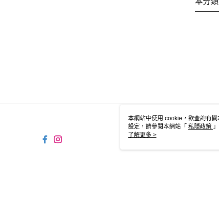
本分類
本網站中使用 cookie，欲查詢有關
設定，請參閱本網站「
私隱政策
」
用 cookie。
了解更多 >