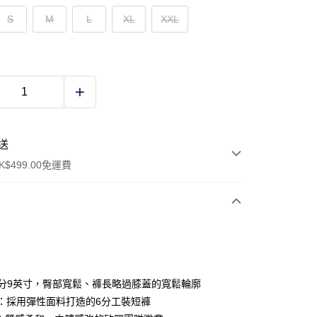
S
M
L
XL
XXL
送
$499.00免運費
y
：6分9英寸，臀部寬鬆、褲長略過膝蓋的寬鬆輪廓
NT：採用彈性面料打造的6分工裝短褲