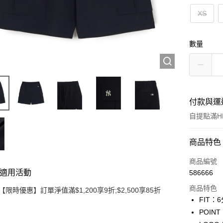
XS
數量
付款與運
自提點滿HK
付款方式
商品特色
信用卡
商品編號
適用活動
586666
Apple Pay
商品特色
【限時優惠】訂單淨值滿$1,200享9折;$2,500享85折
Google Pa
FIT
POI
AlipayHK