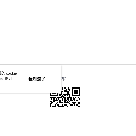
列☀️
盛夏輕盈配搭
 cookie
e 聲明使
我知道了
官方APP