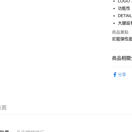
LOG
WeChat P
功能性：
DET
大腿設
送貨方式
商品重點
付款後順
尼龍彈性
每筆HK$5
付款後順
商品相關分
每筆HK$5
服飾 APPA
送貨上門
分享
新品上市 NE
每筆HK$5
｜HIP O
配送至澳
｜BASIC
推薦
KARINA專
｜GORPC
沁涼盛夏系