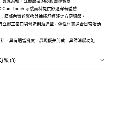
O：質感柔和、立體感強的矽膠團隊徽章
ay
Cool Touch 涼感面料提供舒適穿著體驗
AIL：腰部內置鬆緊帶與抽繩舒適好穿方便調節，
有立體工裝口袋營造俐落造型，彈性材質適合日常活動
豐站及營業點
面料，具有適當挺度，展現優美剪裁，具備涼感功能
0.00，滿HK$499.00或以上免運費
豐合作便利店
類 (8)
0.00，滿HK$499.00或以上免運費
REL
下身 BOTTOM
免運優惠
W ARRIVAL
0.00，滿HK$499.00或以上免運費
UTDOOR 戶外街頭風
門
運費表
 基本款系列
區❤️
ORE系列
列☀️
涼感機能系列