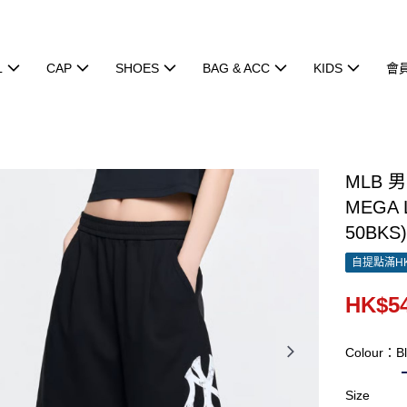
L
CAP
SHOES
BAG & ACC
KIDS
會
MLB 
MEGA 
50BKS
自提點滿HK
HK$54
Colour：Bl
Size