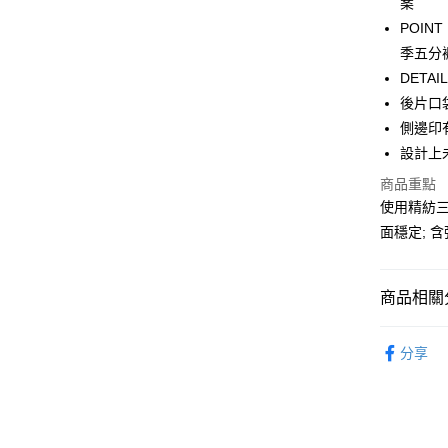
案
WeChat P
POI
季五分
DET
送貨方式
後片口
付款後順
側邊印
每筆HK$5
設計上
商品重點
付款後順
使用精紡三
每筆HK$5
面穩定; 
送貨上門
每筆HK$5
商品相關分
配送至澳
服飾 APPA
分享
新品上市 NE
｜BASIC
沁涼盛夏系