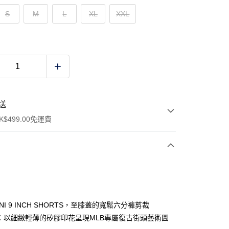
S
M
L
XL
XXL
送
$499.00免運費
y
UNI 9 INCH SHORTS，至膝蓋的寬鬆六分褲剪裁
O：以細緻輕薄的矽膠印花呈現MLB專屬復古街頭藝術圖