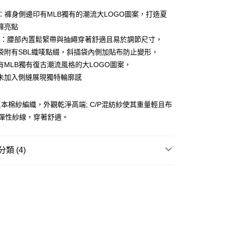
ay
NT：褲身側邊印有MLB獨有的潮流大LOGO圖案，打造夏
褲亮點
AIL：腰部內置鬆緊帶與抽繩穿著舒適且易於調節尺寸，
袋附有SBL織唛點綴，斜插袋內側加貼布防止變形，
豐站及營業點
有MLB獨有復古潮流風格的大LOGO圖案，
0.00，滿HK$499.00或以上免運費
未加入側縫展現獨特輪廓感
豐合作便利店
本棉紗編織，外觀乾淨高端; C/P混紡紗使其重量輕且布
0.00，滿HK$499.00或以上免運費
含彈性紗線，穿著舒適。
免運優惠
0.00，滿HK$499.00或以上免運費
類 (4)
門
運費表
REL
下身 BOTTOM
W ARRIVAL
 基本款系列
列☀️
盛夏輕盈配搭