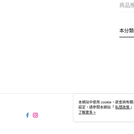
商品
本分類
本網站中使用 cookie，欲查詢有關
設定，請參閱本網站「
私隱政策
」
用 cookie。
了解更多 >