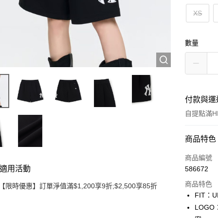
XS
數量
付款與運
自提點滿HK
付款方式
商品特色
信用卡
商品編號
適用活動
586672
Apple Pay
商品特色
【限時優惠】訂單淨值滿$1,200享9折;$2,500享85折
Google Pa
FIT：
LOG
AlipayHK