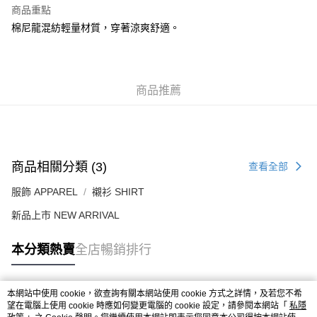
每筆HK$50.00，滿HK$499.00或以上免運費
商品重點
棉尼龍混紡輕量材質，穿著涼爽舒適。
付款後順豐合作便利店
每筆HK$50.00，滿HK$499.00或以上免運費
送貨上門免運優惠
商品推薦
每筆HK$50.00，滿HK$499.00或以上免運費
配送至澳門
運費表
商品相關分類 (3)
查看全部
服飾 APPAREL
襯衫 SHIRT
新品上市 NEW ARRIVAL
本分類熱賣
全店暢銷排行
本網站中使用 cookie，欲查詢有關本網站使用 cookie 方式之詳情，及若您不希
熱門標籤
望在電腦上使用 cookie 時應如何變更電腦的 cookie 設定，請參閱本網站「
私隱