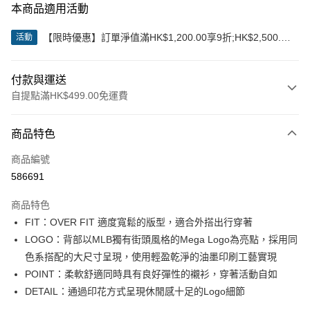
本商品適用活動
【限時優惠】訂單淨值滿HK$1,200.00享9折;HK$2,500.00
活動
享85折
付款與運送
自提點滿HK$499.00免運費
付款方式
商品特色
信用卡
商品編號
Apple Pay
586691
Google Pay
商品特色
AlipayHK
FIT：OVER FIT 適度寬鬆的版型，適合外搭出行穿著
LOGO：背部以MLB獨有街頭風格的Mega Logo為亮點，採用同
WeChat Pay
色系搭配的大尺寸呈現，使用輕盈乾淨的油墨印刷工藝實現
POINT：柔軟舒適同時具有良好彈性的襯衫，穿著活動自如
送貨方式
DETAIL：通過印花方式呈現休閒感十足的Logo細節
付款後順豐站及營業點