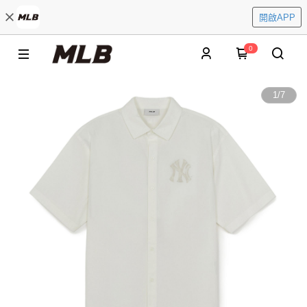
開啟APP
0
1
/
7