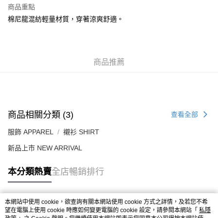
每筆HK$50.00，滿HK$499.00或以上免運費
商品重點
棉尼龍混紡輕量材質，穿著涼爽舒適。
付款後順豐合作便利店
每筆HK$50.00，滿HK$499.00或以上免運費
送貨上門免運優惠
商品推薦
每筆HK$50.00，滿HK$499.00或以上免運費
配送至澳門
運費表
商品相關分類 (3)
查看全部
服飾 APPAREL
襯衫 SHIRT
新品上市 NEW ARRIVAL
本分類熱賣
全店暢銷排行
本網站中使用 cookie，欲查詢有關本網站使用 cookie 方式之詳情，及若您不希
熱門標籤
望在電腦上使用 cookie 時應如何變更電腦的 cookie 設定，請參閱本網站「
私隱