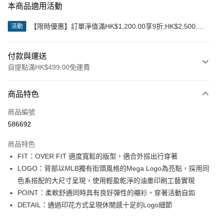
本商品適用活動
【限時優惠】訂單淨值滿HK$1,200.00享9折;HK$2,500.00
活動
享85折
付款與運送
自提點滿HK$499.00免運費
付款方式
商品特色
信用卡
商品編號
Apple Pay
586692
Google Pay
商品特色
AlipayHK
FIT：OVER FIT 適度寬鬆的版型，適合外搭出行穿著
LOGO：背部以MLB獨有街頭風格的Mega Logo為亮點，採用同
WeChat Pay
色系搭配的大尺寸呈現，使用輕盈乾淨的油墨印刷工藝實現
POINT：柔軟舒適同時具有良好彈性的襯衫，穿著活動自如
送貨方式
DETAIL：通過印花方式呈現休閒感十足的Logo細節
付款後順豐站及營業點