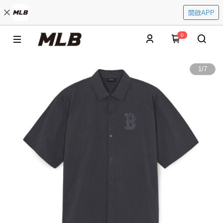
開啟APP
0
1
/
7