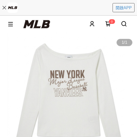
開啟APP
0
1
/
1