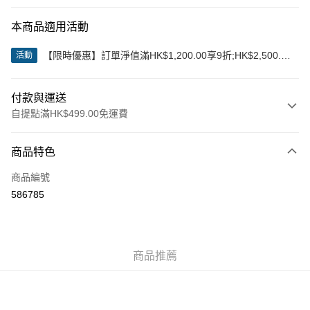
本商品適用活動
【限時優惠】訂單淨值滿HK$1,200.00享9折;HK$2,500.00
活動
享85折
付款與運送
自提點滿HK$499.00免運費
付款方式
商品特色
信用卡
商品編號
Apple Pay
586785
Google Pay
AlipayHK
商品推薦
WeChat Pay
送貨方式