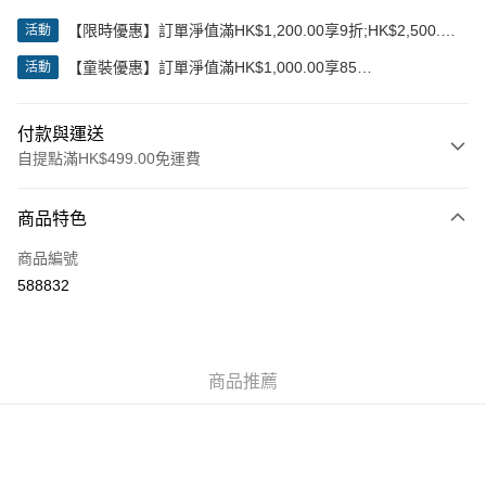
【限時優惠】訂單淨值滿HK$1,200.00享9折;HK$2,500.00
活動
享85折
【童裝優惠】訂單淨值滿HK$1,000.00享85
活動
折;HK$2,000.00享8折
付款與運送
自提點滿HK$499.00免運費
付款方式
商品特色
信用卡
商品編號
Apple Pay
588832
Google Pay
AlipayHK
商品推薦
WeChat Pay
送貨方式
付款後順豐站及營業點