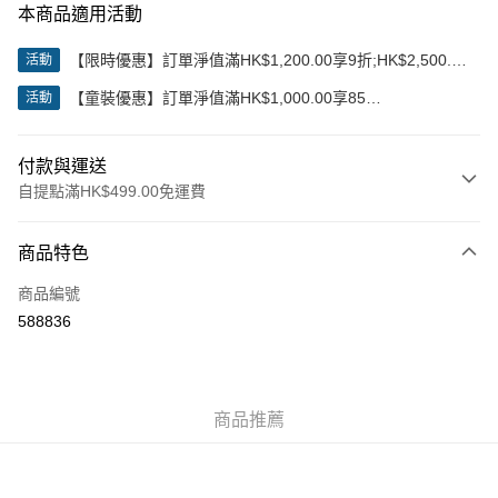
本商品適用活動
【限時優惠】訂單淨值滿HK$1,200.00享9折;HK$2,500.00
活動
享85折
【童裝優惠】訂單淨值滿HK$1,000.00享85
活動
折;HK$2,000.00享8折
付款與運送
自提點滿HK$499.00免運費
付款方式
商品特色
信用卡
商品編號
Apple Pay
588836
Google Pay
AlipayHK
商品推薦
WeChat Pay
送貨方式