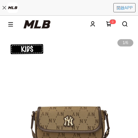
開啟APP
0
1
/
6