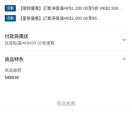
【限時優惠】訂單淨值滿HK$1,200.00享9折;HK$2,500.00
活動
享85折
【童裝優惠】訂單淨值滿HK$1,000.00享85
活動
折;HK$2,000.00享8折
付款與運送
自提點滿HK$499.00免運費
付款方式
商品特色
信用卡
商品編號
Apple Pay
588838
Google Pay
AlipayHK
商品推薦
WeChat Pay
送貨方式
付款後順豐站及營業點