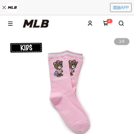
開啟APP
0
1
/
4