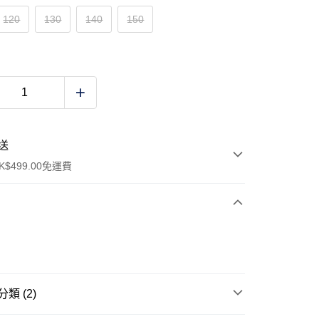
120
130
140
150
送
$499.00免運費
y
類 (2)