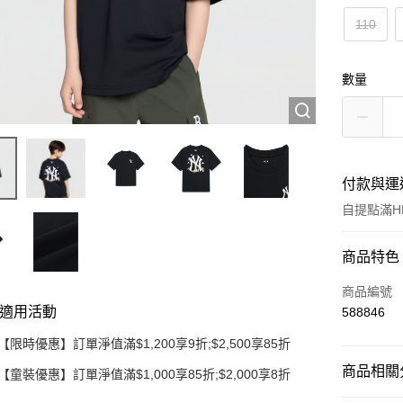
110
數量
付款與運
自提點滿HK
付款方式
商品特色
信用卡
商品編號
適用活動
588846
Apple Pay
【限時優惠】訂單淨值滿$1,200享9折;$2,500享85折
Google Pa
商品相關分
【童裝優惠】訂單淨值滿$1,000享85折;$2,000享8折
AlipayHK