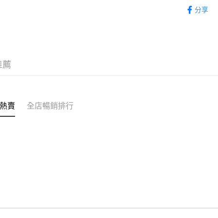
童裝 KIDS
分享
WeChat P
新品上市 NE
送貨方式
付款後順
推薦
每筆HK$5
付款後順
每筆HK$5
熱賣
全店暢銷排行
送貨上門
每筆HK$5
配送至澳