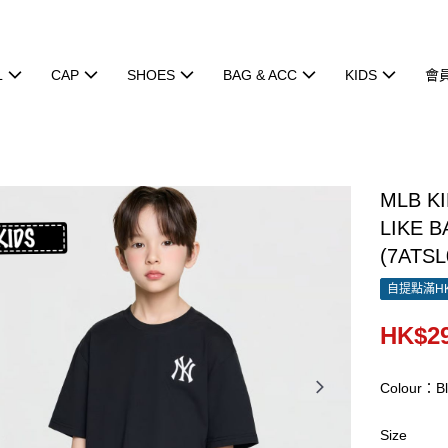
L
CAP
SHOES
BAG & ACC
KIDS
會
MLB K
LIKE B
(7ATSL
自提點滿HK
HK$29
Colour：Bl
Size