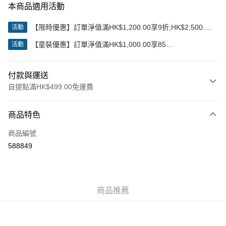
本商品適用活動
【限時優惠】訂單淨值滿HK$1,200.00享9折;HK$2,500.00
活動
享85折
【童裝優惠】訂單淨值滿HK$1,000.00享85
活動
折;HK$2,000.00享8折
付款與運送
自提點滿HK$499.00免運費
付款方式
商品特色
信用卡
商品編號
Apple Pay
588849
Google Pay
AlipayHK
商品推薦
WeChat Pay
送貨方式