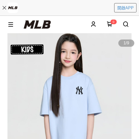
開啟APP
0
1
/
9