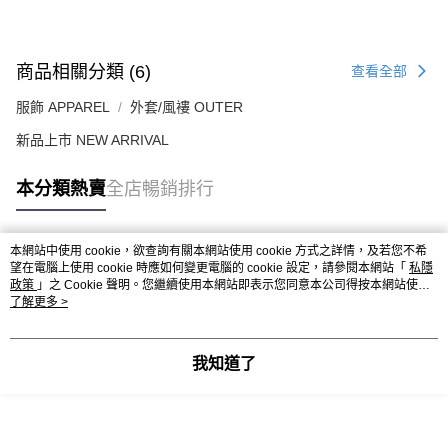
送貨方式
付款後順豐站及營業點
商品相關分類 (6)
查看全部
每筆HK$50.00，滿HK$499.00或以上免運費
服飾 APPAREL
外套/風褸 OUTER
付款後順豐合作便利店
新品上市 NEW ARRIVAL
每筆HK$50.00，滿HK$499.00或以上免運費
送貨上門免運優惠
本分類熱賣
全店暢銷排行
每筆HK$50.00，滿HK$499.00或以上免運費
配送至澳門
運費表
本網站中使用 cookie，欲查詢有關本網站使用 cookie 方式之詳情，及若您不希
熱門標籤
望在電腦上使用 cookie 時應如何變更電腦的 cookie 設定，請參閱本網站「
私隱
政策
」之 Cookie 聲明。您繼續使用本網站即表示您同意本公司得按本網站使用
條款之 Cookie 聲明使用 cookie。
了解更多 >
熱銷排行
最新商品
人氣推薦
我知道了