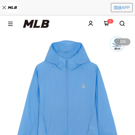
開啟APP
0
1
/
9