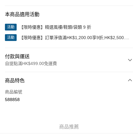
本商品適用活動
【限時優惠】精選風褸/鞋類/袋類 9 折
活動
【限時優惠】訂單淨值滿HK$1,200.00享9折;HK$2,500.00
活動
享85折
付款與運送
自提點滿HK$499.00免運費
付款方式
商品特色
信用卡
商品編號
Apple Pay
588858
Google Pay
AlipayHK
商品推薦
WeChat Pay