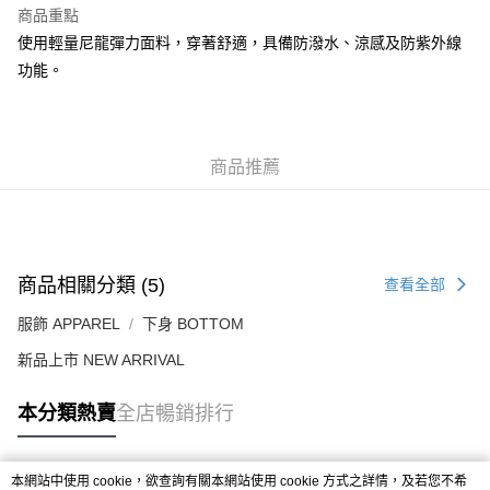
每筆HK$50.00，滿HK$499.00或以上免運費
商品重點
使用輕量尼龍彈力面料，穿著舒適，具備防潑水、涼感及防紫外線
付款後順豐合作便利店
功能。
每筆HK$50.00，滿HK$499.00或以上免運費
送貨上門免運優惠
每筆HK$50.00，滿HK$499.00或以上免運費
商品推薦
配送至澳門
運費表
商品相關分類 (5)
查看全部
服飾 APPAREL
下身 BOTTOM
新品上市 NEW ARRIVAL
本分類熱賣
全店暢銷排行
本網站中使用 cookie，欲查詢有關本網站使用 cookie 方式之詳情，及若您不希