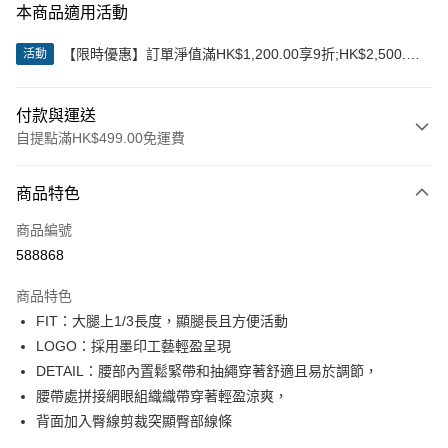
本商品適用活動
【限時優惠】訂單淨值滿HK$1,200.00享9折;HK$2,500.00
活動
享85折
付款與運送
自提點滿HK$499.00免運費
付款方式
商品特色
信用卡
商品編號
Apple Pay
588868
Google Pay
商品特色
AlipayHK
FIT：大腿上1/3長度，顯腿長且方便活動
LOGO：採用墨印工藝輕盈呈現
WeChat Pay
DETAIL：腰部內置鬆緊帶和抽繩穿著舒適且易於調節，
腰帶處拼接網眼組織織帶穿著輕盈涼爽，
送貨方式
背面加入臀線剪裁突顯臀部線條
付款後順豐站及營業點