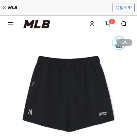
開啟APP
0
1
/
6