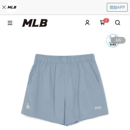
開啟APP
0
1
/
6