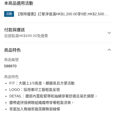
本商品適用活動
【限時優惠】訂單淨值滿HK$1,200.00享9折;HK$2,500.00
活動
享85折
付款與運送
自提點滿HK$499.00免運費
付款方式
商品特色
信用卡
商品編號
Apple Pay
588870
Google Pay
商品特色
AlipayHK
FIT：大腿上1/3長度，顯腿長且方便活動
LOGO：採用墨印工藝輕盈呈現
WeChat Pay
DETAIL：腰部內置鬆緊帶和抽繩穿著舒適且易於調節，
腰帶處拼接網眼組織織帶穿著輕盈涼爽，
送貨方式
背面加入臀線剪裁突顯臀部線條
付款後順豐站及營業點