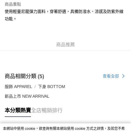
每筆HK$50.00，滿HK$499.00或以上免運費
商品重點
使用輕量尼龍彈力面料，穿著舒適，具備防潑水、涼感及防紫外線
付款後順豐合作便利店
功能。
每筆HK$50.00，滿HK$499.00或以上免運費
送貨上門免運優惠
每筆HK$50.00，滿HK$499.00或以上免運費
商品推薦
配送至澳門
運費表
商品相關分類 (5)
查看全部
服飾 APPAREL
下身 BOTTOM
新品上市 NEW ARRIVAL
本分類熱賣
全店暢銷排行
本網站中使用 cookie，欲查詢有關本網站使用 cookie 方式之詳情，及若您不希