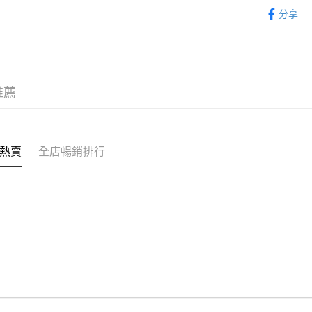
帽類 CAP
分享
WeChat P
新品上市 NE
KARINA專
送貨方式
付款後順
推薦
每筆HK$5
付款後順
每筆HK$5
熱賣
全店暢銷排行
送貨上門
每筆HK$5
配送至澳