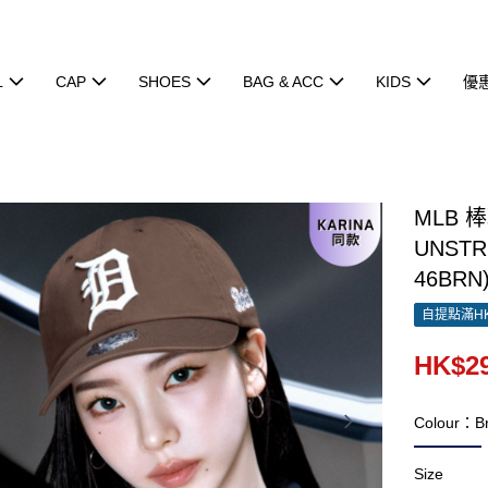
L
CAP
SHOES
BAG & ACC
KIDS
優
MLB 
UNSTR
46BRN
自提點滿HK
HK$29
Colour：B
Size