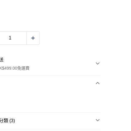
送
$499.00免運費
y
類 (3)