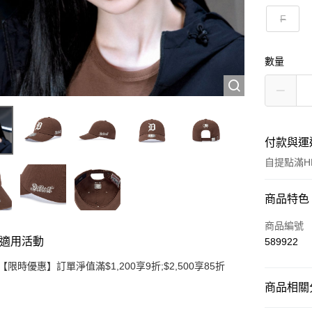
F
數量
付款與運
自提點滿HK
付款方式
商品特色
信用卡
商品編號
適用活動
589922
Apple Pay
【限時優惠】訂單淨值滿$1,200享9折;$2,500享85折
Google Pa
商品相關分
AlipayHK