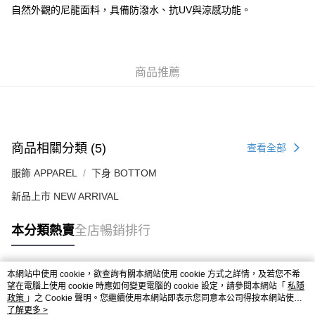
每筆HK$50.00，滿HK$499.00或以上免運費
自然外觀的尼龍面料，具備防潑水、抗UV與涼感功能。
付款後順豐合作便利店
每筆HK$50.00，滿HK$499.00或以上免運費
商品推薦
送貨上門免運優惠
每筆HK$50.00，滿HK$499.00或以上免運費
配送至澳門
運費表
商品相關分類 (5)
查看全部
服飾 APPAREL
下身 BOTTOM
新品上市 NEW ARRIVAL
本分類熱賣
全店暢銷排行
本網站中使用 cookie，欲查詢有關本網站使用 cookie 方式之詳情，及若您不希
熱門標籤
望在電腦上使用 cookie 時應如何變更電腦的 cookie 設定，請參閱本網站「
私隱
政策
」之 Cookie 聲明。您繼續使用本網站即表示您同意本公司得按本網站使用
條款之 Cookie 聲明使用 cookie。
了解更多 >
熱銷排行
最新商品
人氣推薦