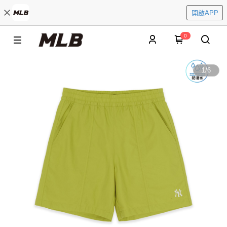
開啟APP
0
1
/
6