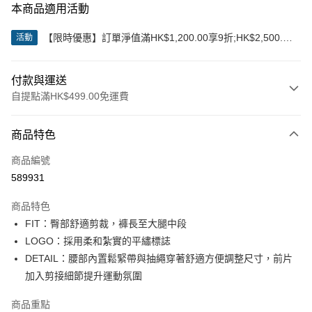
本商品適用活動
【限時優惠】訂單淨值滿HK$1,200.00享9折;HK$2,500.00
活動
享85折
付款與運送
自提點滿HK$499.00免運費
付款方式
商品特色
信用卡
商品編號
Apple Pay
589931
Google Pay
商品特色
AlipayHK
FIT：臀部舒適剪裁，褲長至大腿中段
LOGO：採用柔和紮實的平繡標誌
WeChat Pay
DETAIL：腰部內置鬆緊帶與抽繩穿著舒適方便調整尺寸，前片
加入剪接細節提升運動氛圍
送貨方式
付款後順豐站及營業點
商品重點