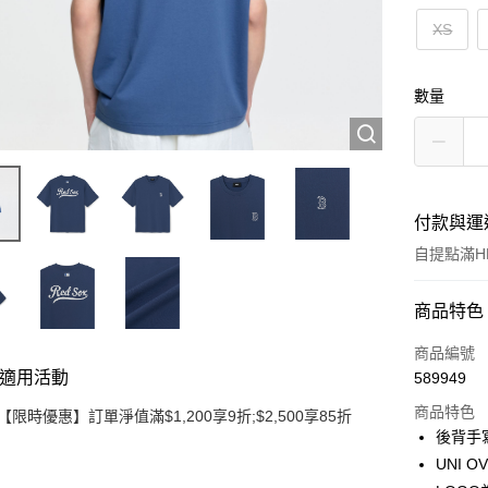
XS
數量
付款與運
自提點滿HK
付款方式
商品特色
信用卡
商品編號
適用活動
589949
Apple Pay
商品特色
【限時優惠】訂單淨值滿$1,200享9折;$2,500享85折
Google Pa
後背手
UNI 
AlipayHK