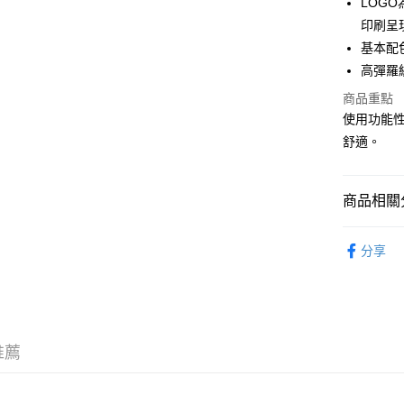
LOG
WeChat P
印刷呈
基本配
高彈羅
送貨方式
商品重點
付款後順
使用功能
每筆HK$5
舒適。
付款後順
每筆HK$5
商品相關分
送貨上門
服飾 APPA
每筆HK$5
分享
新品上市 NE
配送至澳
｜VARSI
沁涼盛夏系
推薦