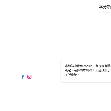
本分類
本網站中使用 cookie，欲查詢有關
設定，請參閱本網站「
私隱政策
」
用 cookie。
了解更多 >