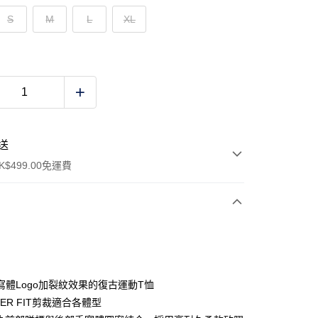
S
M
L
XL
送
$499.00免運費
y
寫體Logo加裂紋效果的復古運動T恤
OVER FIT剪裁適合各體型