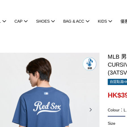
L
CAP
SHOES
BAG & ACC
KIDS
優
MLB 
CURSI
(3ATSV
自提點滿HK
HK$39
Colour：L
Size