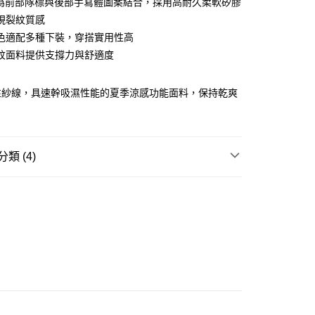
O為前部隊標與後部手寫體圖案結合，採用高耐久柔軟矽膠
ay
現裂紋質感
色適配多種下裝，穿搭實用性高
紋面料提供支撐力與舒適度
豐站及營業點
性紗線，具速幹吸濕性能的夏季涼感功能面料，保持乾爽
0.00，滿HK$499.00或以上免運費
豐合作便利店
0.00，滿HK$499.00或以上免運費
類 (4)
免運優惠
REL
T-SHIRT
0.00，滿HK$499.00或以上免運費
W ARRIVAL
門
運費表
TY 學院系列
列☀️
涼感機能系列