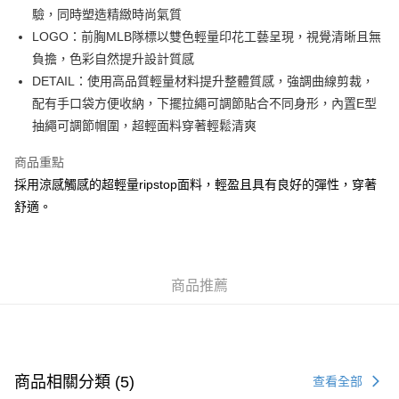
驗，同時塑造精緻時尚氣質
送貨方式
LOGO：前胸MLB隊標以雙色輕量印花工藝呈現，視覺清晰且無
付款後順豐站及營業點
負擔，色彩自然提升設計質感
每筆HK$50.00，滿HK$499.00或以上免運費
DETAIL：使用高品質輕量材料提升整體質感，強調曲線剪裁，
配有手口袋方便收納，下擺拉繩可調節貼合不同身形，內置E型
付款後順豐合作便利店
抽繩可調節帽圍，超輕面料穿著輕鬆清爽
每筆HK$50.00，滿HK$499.00或以上免運費
商品重點
送貨上門免運優惠
採用涼感觸感的超輕量ripstop面料，輕盈且具有良好的彈性，穿著
每筆HK$50.00，滿HK$499.00或以上免運費
舒適。
配送至澳門
運費表
商品推薦
商品相關分類 (5)
查看全部