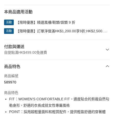
本商品適用活動
【限時優惠】精選風褸/鞋類/袋類 9 折
活動
【限時優惠】訂單淨值滿HK$1,200.00享9折;HK$2,500.00
活動
享85折
付款與運送
自提點滿HK$499.00免運費
付款方式
商品特色
信用卡
商品編號
Apple Pay
589970
Google Pay
商品特色
AlipayHK
FIT：WOMEN'S COMFORTABLE FIT，適度貼合的剪裁自然勾
勒身形，舒適的衣長成就女性專屬風格
WeChat Pay
POINT：採用超輕量面料和輕質配件，提供輕盈舒適的穿著體