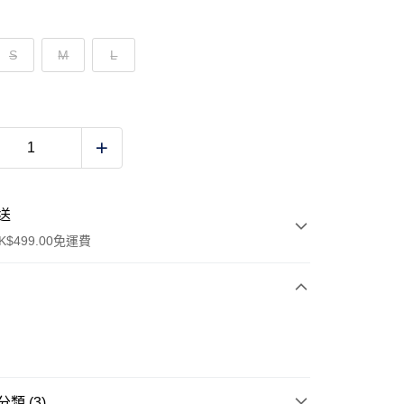
S
M
L
送
$499.00免運費
y
類 (3)