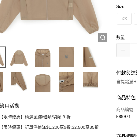
Size
XS
數量
付款與運
自提點滿HK
付款方式
商品特色
適用活動
信用卡
商品編號
589971
【限時優惠】精選風褸/鞋類/袋類 9 折
Apple Pay
【限時優惠】訂單淨值滿$1,200享9折;$2,500享85折
Google Pa
商品相關分