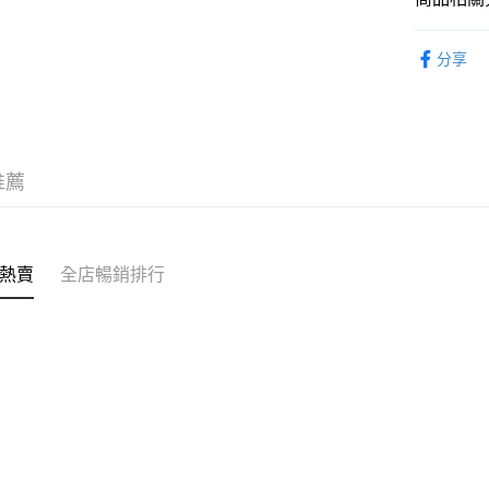
AlipayHK
服飾 APPA
分享
WeChat P
新品上市 NE
｜WELLN
送貨方式
付款後順
推薦
每筆HK$5
付款後順
每筆HK$5
熱賣
全店暢銷排行
送貨上門
每筆HK$5
配送至澳