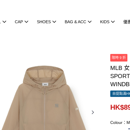
L
CAP
SHOES
BAG & ACC
KIDS
優
限時 9 折
MLB 
SPORT
WINDB
自提點滿HK
HK$89
Colour：M